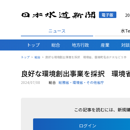
日本水
2
ニュース
水Te
トップ
総合
地方行政
産業
対談
トップ
総合
良好な環境創出事業を採択 環境省、磐梯町名水ＰＲなど５件
良好な環境創出事業を採択 環境
2024/07/08
総合
総務省・環境省・その他省庁
この記事を読むには、新規
ログイン