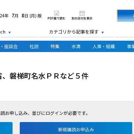
道新聞 電子版
7
8
024年
月
日 (月) 版
PDF版で読む
別の日付を表示
ch
カテゴリから記事を探す
・座談会
社説
特集
水滴
人事・組織
事
省、磐梯町名水ＰＲなど５件
購読お申し込み、並びにログインが必要です。
新規購読お申込み