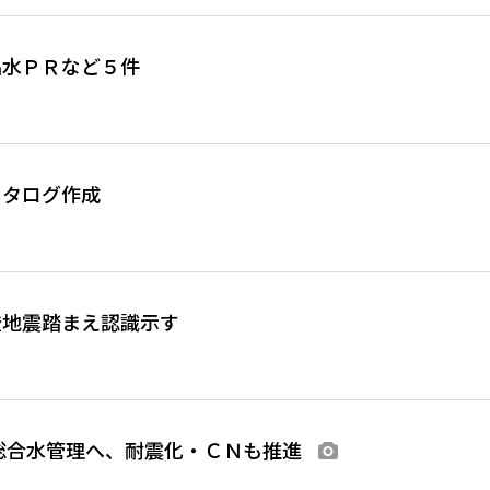
名水ＰＲなど５件
カタログ作成
登地震踏まえ認識示す
総合水管理へ、耐震化・ＣＮも推進
画像あり