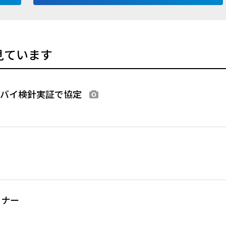
見ています
ブバイ検針実証で協定
画像あり
ミナー