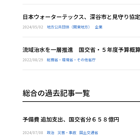
日本ウォーターテックス、深谷市と見守り協
2024/05/02
地方公共団体（関東地方）
企業
流域治水を一層推進 国交省・５年度予算概
2022/08/29
総務省・環境省・その他省庁
総合の過去記事一覧
予備費 追加支出、国交省分６５８億円
2024/07/08
政治
災害・事故
国土交通省