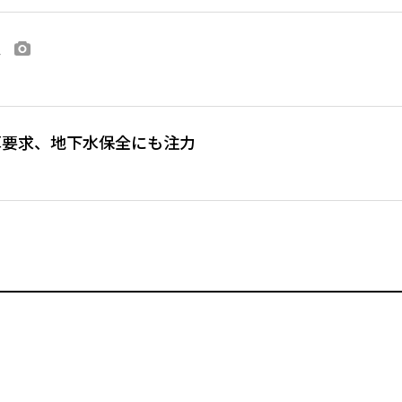
定
画像あり
算要求、地下水保全にも注力