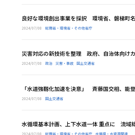
良好な環境創出事業を採択 環境省、磐梯町
2024/07/08
総務省・環境省・その他省庁
災害対応の新技術を整理 政府、自治体向け
2024/07/08
政治
災害・事故
国土交通省
「水道強靱化加速を決意」 斉藤国交相、能
2024/07/08
国土交通省
水循環基本計画、上下水道一体 重点に 流域
2024/07/08
総務省・環境省・その他省庁
水循環・水資源関連