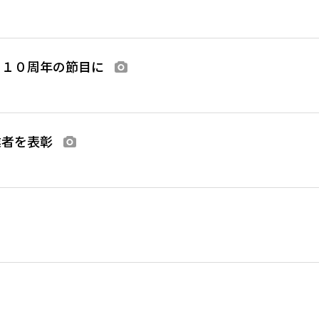
、１０周年の節目に
画像あり
業者を表彰
画像あり