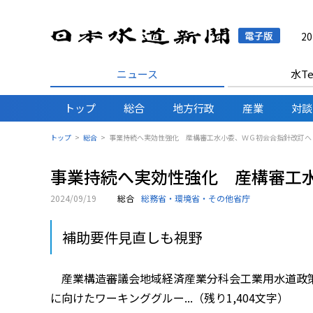
日本水
2
ニュース
水Te
トップ
総合
地方行政
産業
対談
トップ
総合
事業持続へ実効性強化 産構審工水小委、ＷＧ初会合指針改訂へ
事業持続へ実効性強化 産構審工
2024/09/19
総合
総務省・環境省・その他省庁
補助要件見直しも視野
産業構造審議会地域経済産業分科会工業用水道政策
に向けたワーキンググルー...（残り1,404文字）