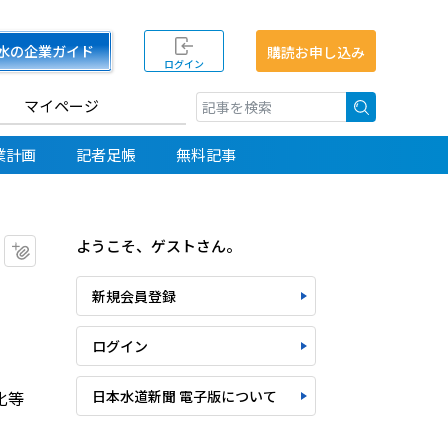
水の企業ガイド
購読お申し込み
ログイン
マイページ
検索
業計画
記者足帳
無料記事
ようこそ、ゲストさん。
マイクリップに追加
新規会員登録
ログイン
化等
日本水道新聞 電子版について