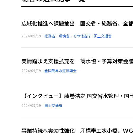
広域化推進へ課題抽出 国交省・総務省、全
2024/09/19
総務省・環境省・その他省庁
国土交通省
実情踏まえ支援拡充を 簡水協・予算対策会
2024/09/19
全国簡易水道協議会
【インタビュー】藤巻浩之 国交省水管理・国
2024/09/19
国土交通省
事業持続へ実効性強化 産構審工水小委、Ｗ