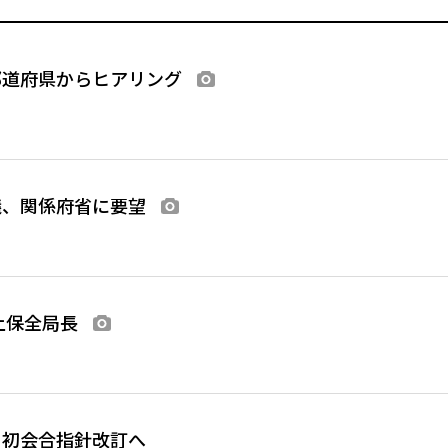
都道府県からヒアリング
画像あり
議、関係府省に要望
画像あり
土保全局長
画像あり
Ｇ初会合指針改訂へ