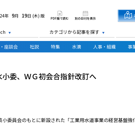
道新聞 電子版
9
19
024年
月
日 (木) 版
PDF版で読む
別の日付を表示
ch
カテゴリから記事を探す
・座談会
社説
特集
水滴
人事・組織
事
水小委、ＷＧ初会合指針改訂へ
小委員会のもとに新設された「工業用水道事業の経営基盤強