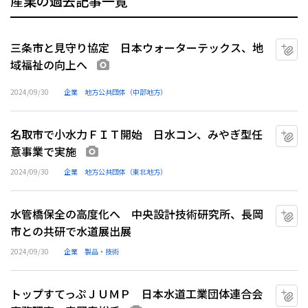
産業の過去記事一覧
三条市と見守り協定 日本ウォーターテックス、地
マ
域福祉の向上へ
画像あり
2024/09/30
企業
地方公共団体（中部地方）
名取市で小水力ＦＩＴ開始 日水コン、みやぎ型任
マ
意事業で実施
画像あり
2024/09/30
企業
地方公共団体（東北地方）
水管橋保全の高度化へ 中央設計技術研究所、長岡
マ
市との共研で水道展出展
2024/09/30
企業
製品・技術
トップすてっぷＪＵＭＰ 日本水道工業団体連合会
マ