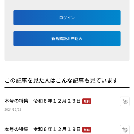
ログイン
新規購読お申込み
この記事を見た人はこんな記事も見ています
本号の特集 令和６年１２月２３日
マ
無料
2024/12/23
本号の特集 令和６年１２月１９日
マ
無料