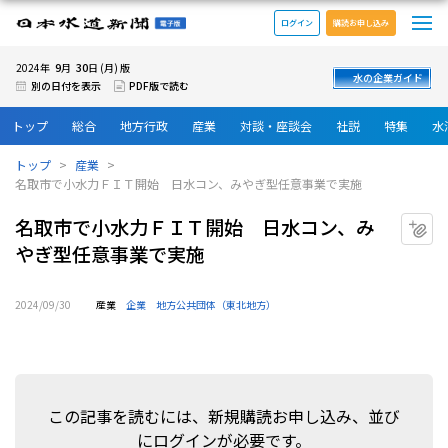
メ
日本水道新聞 電子版
ログイン
購読お申し込み
9
30
2024年
月
日 (月) 版
水の企業ガイド
別の日付を表示
PDF版で読む
トップ
総合
地方行政
産業
対談・座談会
社説
特集
水
トップ
産業
名取市で小水力ＦＩＴ開始 日水コン、みやぎ型任意事業で実施
名取市で小水力ＦＩＴ開始 日水コン、み
マ
やぎ型任意事業で実施
2024/09/30
産業
企業
地方公共団体（東北地方）
この記事を読むには、新規購読お申し込み、並び
にログインが必要です。