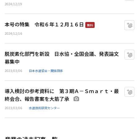
2024/12/19
本号の特集 令和６年１２月１６日
マ
無料
2024/12/16
脱炭素化部門を新設 日水協・全国会議、発表論文
マ
募集中
2023/03/06
日本水道協会・関係団体
導入検討の参考資料に 第３期Ａ－Ｓｍａｒｔ・最
マ
終会合、報告書案を大筋了承
画像あり
2023/03/06
水道技術研究センター