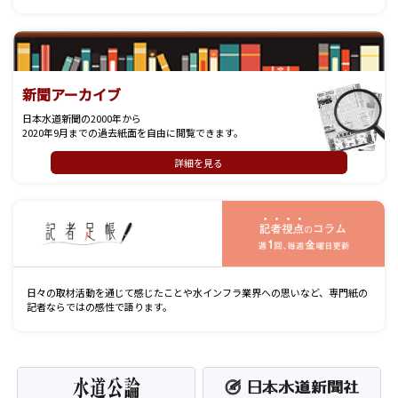
新聞アーカイブ
日本水道新聞の2000年から
2020年9月までの過去紙面を自由に閲覧できます。
詳細を見る
記
日々の取材活動を通じて感じたことや水インフラ業界への思いなど、専門紙の
記者ならではの感性で語ります。