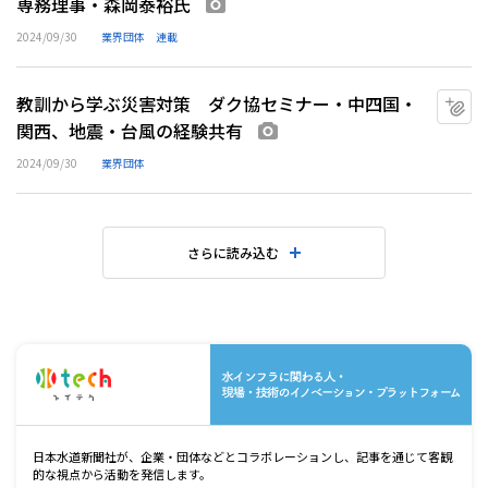
専務理事・森岡泰裕氏
画像あり
2024/09/30
業界団体
連載
教訓から学ぶ災害対策 ダク協セミナー・中四国・
マ
関西、地震・台風の経験共有
画像あり
2024/09/30
業界団体
さらに読み込む
水
日本水道新聞社が、企業・団体などとコラボレーションし、記事を通じて客観
的な視点から活動を発信します。