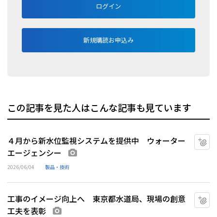
ログイン
新規購読お申込み
この記事を見た人はこんな記事も見ています
４月から新水位監視システムを提供中 ウォーター
マ
エージェンシー
画像あり
2026/06/04
製品・技術
工事のイメージ向上へ 東京都水道局、現場の創意
マ
工夫を表彰
画像あり