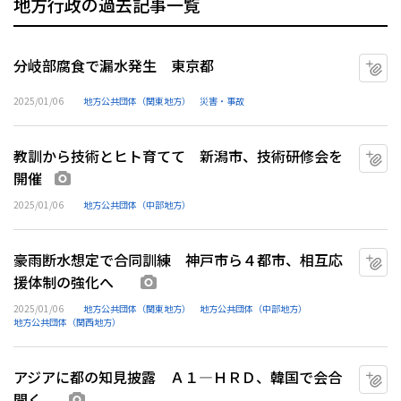
地方行政の過去記事一覧
分岐部腐食で漏水発生 東京都
マ
2025/01/06
地方公共団体（関東地方）
災害・事故
教訓から技術とヒト育てて 新潟市、技術研修会を
マ
開催
画像あり
2025/01/06
地方公共団体（中部地方）
豪雨断水想定で合同訓練 神戸市ら４都市、相互応
マ
援体制の強化へ
画像あり
2025/01/06
地方公共団体（関東地方）
地方公共団体（中部地方）
地方公共団体（関西地方）
アジアに都の知見披露 Ａ１―ＨＲＤ、韓国で会合
マ
開く
画像あり