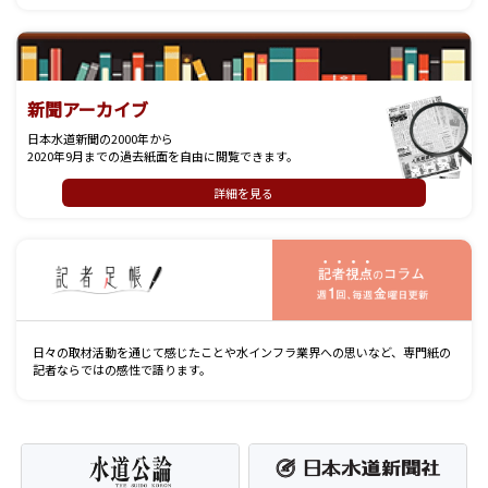
新聞アーカイブ
日本水道新聞の2000年から
2020年9月までの過去紙面を自由に閲覧できます。
詳細を見る
記
日々の取材活動を通じて感じたことや水インフラ業界への思いなど、専門紙の
記者ならではの感性で語ります。