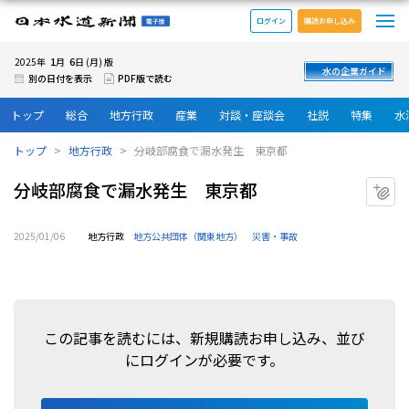
メ
日本水道新聞 電子版
ログイン
購読お申し込み
1
6
2025年
月
日 (月) 版
水の企業ガイド
別の日付を表示
PDF版で読む
トップ
総合
地方行政
産業
対談・座談会
社説
特集
水
トップ
地方行政
分岐部腐食で漏水発生 東京都
分岐部腐食で漏水発生 東京都
マ
2025/01/06
地方行政
地方公共団体（関東地方）
災害・事故
この記事を読むには、新規購読お申し込み、並び
にログインが必要です。