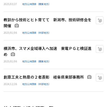
2025/03/27
地方公共団体（関東地方）
教訓から技術とヒト育てて 新潟市、技術研修会を
マ
開催
画像あり
2025/01/06
地方公共団体（中部地方）
横浜市、スマメ全域導入へ加速 東電ＰＧと検証進
マ
め
画像あり
2025/01/06
地方公共団体（関東地方）
創意工夫と熱意の２者表彰 岐阜県東部事務所
マ
画像あり
2024/12/26
地方公共団体（中部地方）