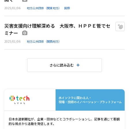
2025/01/06
地方公共団体（関東地方）
国際
災害支援向け理解深める 大阪市、ＨＰＰＥ管でセ
マ
ミナー
画像あり
2025/01/06
地方公共団体（関西地方）
さらに読み込む
水
日本水道新聞社が、企業・団体などとコラボレーションし、記事を通じて客観
的な視点から活動を発信します。