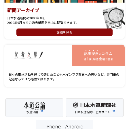
新聞アーカイブ
日本水道新聞の2000年から
2020年9月までの過去紙面を自由に閲覧できます。
詳細を見る
記
日々の取材活動を通じて感じたことや水インフラ業界への思いなど、専門紙の
記者ならではの感性で語ります。
水道公論
日本水道新聞社 企業サイト