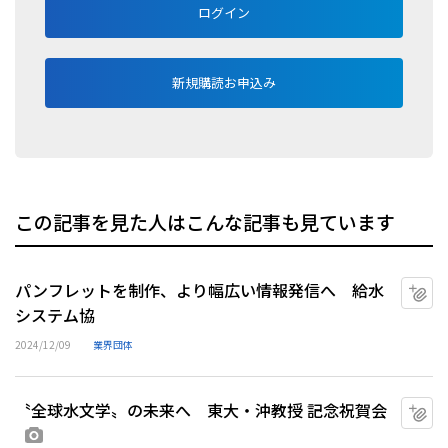
ログイン
新規購読お申込み
この記事を見た人はこんな記事も見ています
パンフレットを制作、より幅広い情報発信へ 給水
マ
システム協
2024/12/09
業界団体
〝全球水文学〟の未来へ 東大・沖教授 記念祝賀会
マ
画像あり