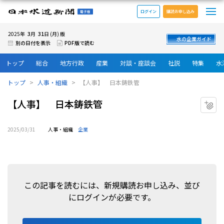
メ
日本水道新聞 電子版
ログイン
購読お申し込み
3
31
2025年
月
日 (月) 版
水の企業ガイド
別の日付を表示
PDF版で読む
トップ
総合
地方行政
産業
対談・座談会
社説
特集
水
トップ
人事・組織
【人事】 日本鋳鉄管
【人事】 日本鋳鉄管
マ
2025/03/31
人事・組織
企業
この記事を読むには、新規購読お申し込み、並び
にログインが必要です。