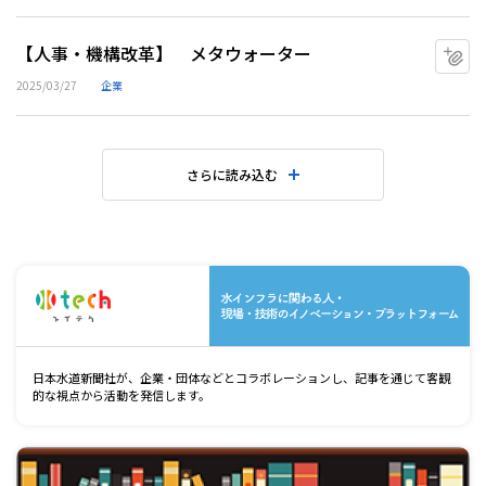
【人事・機構改革】 メタウォーター
マ
2025/03/27
企業
さらに読み込む
水
日本水道新聞社が、企業・団体などとコラボレーションし、記事を通じて客観
的な視点から活動を発信します。