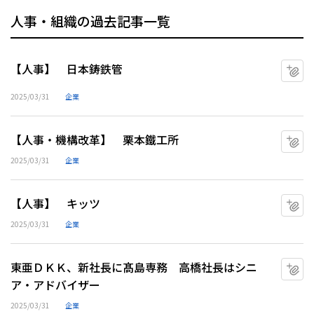
人事・組織の過去記事一覧
【人事】 日本鋳鉄管
マ
2025/03/31
企業
【人事・機構改革】 栗本鐵工所
マ
2025/03/31
企業
【人事】 キッツ
マ
2025/03/31
企業
東亜ＤＫＫ、新社長に髙島専務 高橋社長はシニ
マ
ア・アドバイザー
2025/03/31
企業