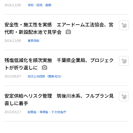
2024/12/09
学術・研究
国際
安全性・施工性を実感 エアードーム工法協会、宮
マ
代町・新設配水池で見学会
画像あり
2024/12/09
業界団体
残塩低減化を順次実施 千葉県企業局、プロジェク
マ
トが折り返しに
画像あり
2023/09/07
地方公共団体（関東地方）
安定供給へリスク管理 筑後川水系、フルプラン見
マ
直しに着手
2022/03/17
総務省・環境省・その他省庁