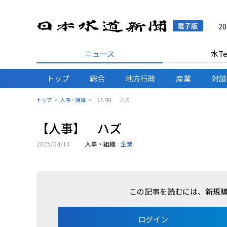
日本水
2
ニュース
水Te
トップ
総合
地方行政
産業
対談
トップ
人事・組織
【人事】 ハズ
【人事】 ハズ
2025/04/10
人事・組織
企業
この記事を読むには、新規
ログイン