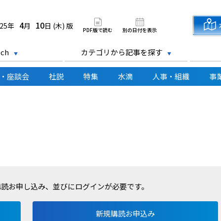
道新聞 電子版
4
10
025年
月
日 (木) 版
PDF版で読む
別の日付を表示
ch
カテゴリから記事を探す
・座談会
社説
特集
水滴
人事・組織
事
購読お申し込み、並びにログインが必要です。
新規購読お申込み