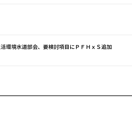
生活環境水道部会、要検討項目にＰＦＨｘＳ追加