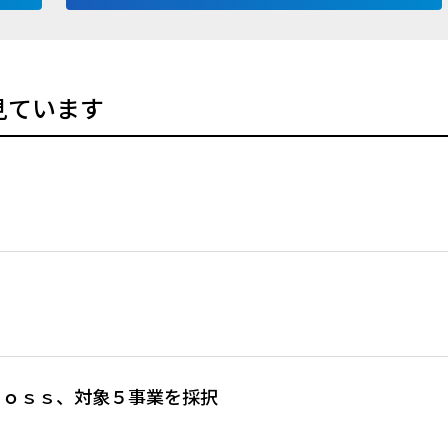
見ています
ｒｏｓｓ、対象５事業を採択