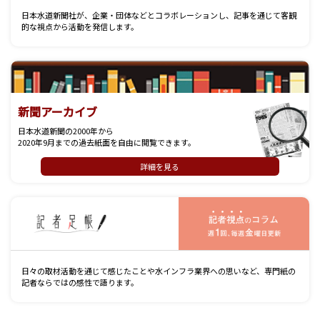
日本水道新聞社が、企業・団体などとコラボレーションし、記事を通じて客観
的な視点から活動を発信します。
新聞アーカイブ
日本水道新聞の2000年から
2020年9月までの過去紙面を自由に閲覧できます。
詳細を見る
記
日々の取材活動を通じて感じたことや水インフラ業界への思いなど、専門紙の
記者ならではの感性で語ります。