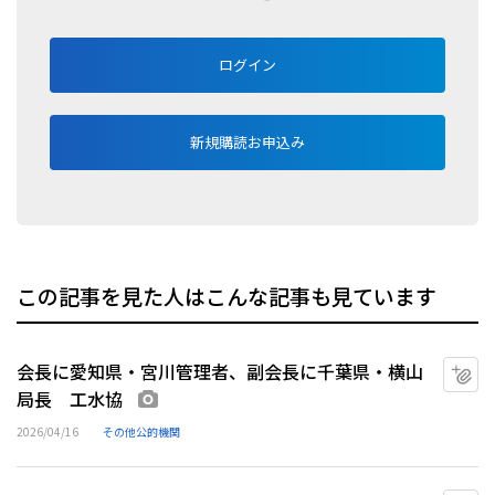
ログイン
新規購読お申込み
この記事を見た人はこんな記事も見ています
会長に愛知県・宮川管理者、副会長に千葉県・横山
マ
局長 工水協
画像あり
2026/04/16
その他公的機関