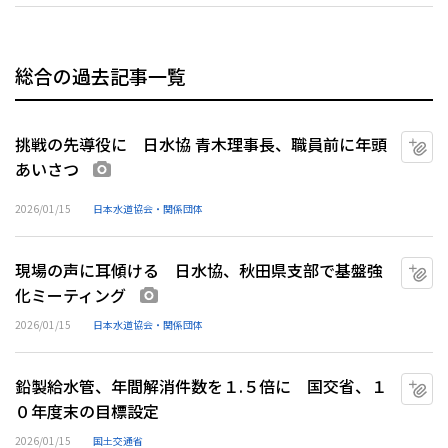
総合の過去記事一覧
挑戦の先導役に 日水協 青木理事長、職員前に年頭
マ
あいさつ
画像あり
2026/01/15
日本水道協会・関係団体
現場の声に耳傾ける 日水協、秋田県支部で基盤強
マ
化ミーティング
画像あり
2026/01/15
日本水道協会・関係団体
鉛製給水管、年間解消件数を１.５倍に 国交省、１
マ
０年度末の目標設定
2026/01/15
国土交通省