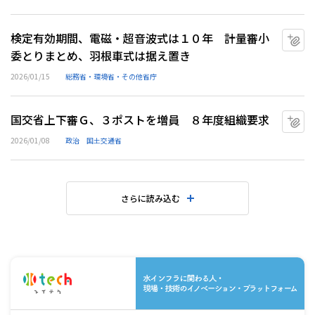
検定有効期間、電磁・超音波式は１０年 計量審小
マ
委とりまとめ、羽根車式は据え置き
2026/01/15
総務省・環境省・その他省庁
国交省上下審Ｇ、３ポストを増員 ８年度組織要求
マ
2026/01/08
政治
国土交通省
さらに読み込む
水