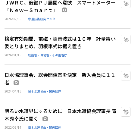
ＪＷＲＣ、後継ＰＪ展開へ意欲 スマートメーター
マ
「ＮｅｗーＳｍａｒｔ」
画像あり
2026/02/05
水道技術研究センター
検定有効期間、電磁・超音波式は１０年 計量審小
マ
委とりまとめ、羽根車式は据え置き
2026/01/15
総務省・環境省・その他省庁
日水協理事会、総会開催案を決定 新入会員に１１
マ
者
画像あり
2024/04/15
日本水道協会・関係団体
明るい水道界にするために 日本水道協会理事長 青
マ
木秀幸氏に聞く
画像あり
2022/07/14
日本水道協会・関係団体