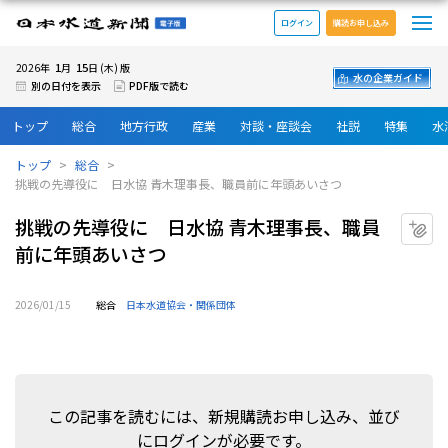
メ
日本水道新聞 電子版
ログイン
購読お申し込み
1
15
2026年
月
日 (木) 版
水の企業ガイド
別の日付を表示
PDF版で読む
トップ
総合
地方行政
産業
対談・座談会
社説
特集
水
トップ
総合
挑戦の先導役に 日水協 青木理事長、職員前に年頭あいさつ
挑戦の先導役に 日水協 青木理事長、職員
マ
前に年頭あいさつ
2026/01/15
総合
日本水道協会・関係団体
この記事を読むには、新規購読お申し込み、並び
にログインが必要です。