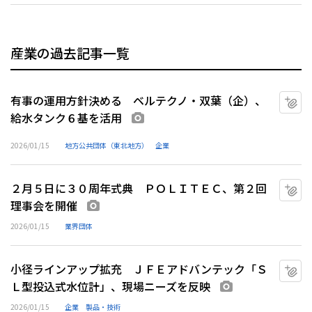
産業の過去記事一覧
有事の運用方針決める ベルテクノ・双葉（企）、
マ
給水タンク６基を活用
画像あり
2026/01/15
地方公共団体（東北地方）
企業
２月５日に３０周年式典 ＰＯＬＩＴＥＣ、第２回
マ
理事会を開催
画像あり
2026/01/15
業界団体
小径ラインアップ拡充 ＪＦＥアドバンテック「Ｓ
マ
Ｌ型投込式水位計」、現場ニーズを反映
画像あり
2026/01/15
企業
製品・技術