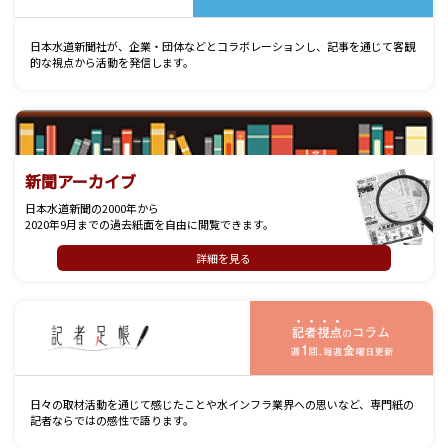
日本水道新聞社が、企業・団体などとコラボレーションし、記事を通じて客観
的な視点から活動を発信します。
新聞アーカイブ
日本水道新聞の2000年から
2020年9月までの過去紙面を自由に閲覧できます。
詳細を見る
記
日々の取材活動を通じて感じたことや水インフラ業界への思いなど、専門紙の
記者ならではの感性で語ります。