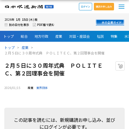
メ
日本水道新聞 電子版
ログイン
購読お申し込み
1
15
2026年
月
日 (木) 版
水の企業ガイド
別の日付を表示
PDF版で読む
トップ
総合
地方行政
産業
対談・座談会
社説
特集
水
トップ
産業
２月５日に３０周年式典 ＰＯＬＩＴＥＣ、第２回理事会を開催
２月５日に３０周年式典 ＰＯＬＩＴＥ
マ
Ｃ、第２回理事会を開催
2026/01/15
産業
業界団体
この記事を読むには、新規購読お申し込み、並び
にログインが必要です。