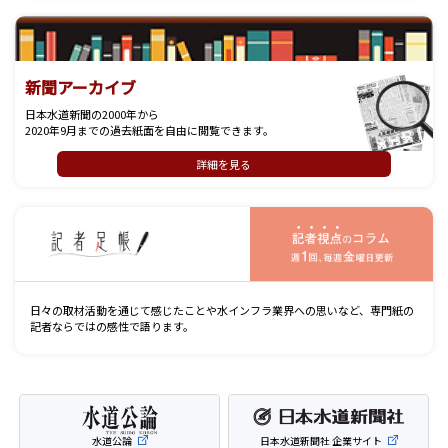
新聞アーカイブ
日本水道新聞の2000年から
2020年9月までの過去紙面を自由に閲覧できます。
詳細を見る
記
日々の取材活動を通じて感じたことや水インフラ業界への思いなど、専門紙の
記者ならではの感性で語ります。
水道公論
日本水道新聞社 企業サイト