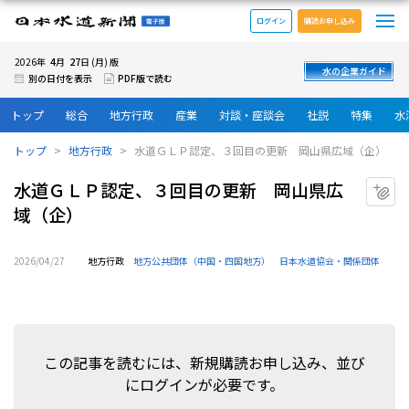
メ
日本水道新聞 電子版
ログイン
購読お申し込み
4
27
2026年
月
日 (月) 版
水の企業ガイド
別の日付を表示
PDF版で読む
トップ
総合
地方行政
産業
対談・座談会
社説
特集
水
トップ
地方行政
水道ＧＬＰ認定、３回目の更新 岡山県広域（企）
水道ＧＬＰ認定、３回目の更新 岡山県広
マ
域（企）
2026/04/27
地方行政
地方公共団体（中国・四国地方）
日本水道協会・関係団体
この記事を読むには、新規購読お申し込み、並び
にログインが必要です。