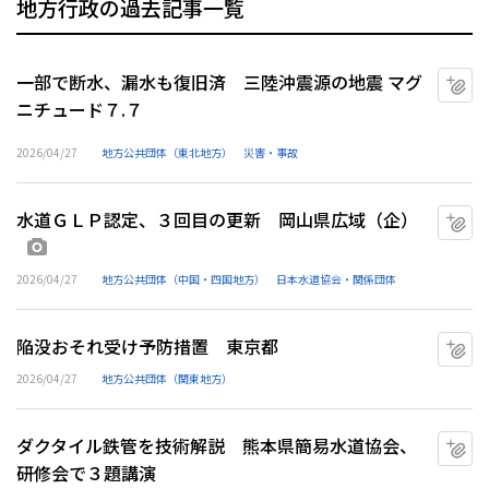
地方行政の過去記事一覧
一部で断水、漏水も復旧済 三陸沖震源の地震 マグ
マ
ニチュード７.７
2026/04/27
地方公共団体（東北地方）
災害・事故
水道ＧＬＰ認定、３回目の更新 岡山県広域（企）
マ
画像あり
2026/04/27
地方公共団体（中国・四国地方）
日本水道協会・関係団体
陥没おそれ受け予防措置 東京都
マ
2026/04/27
地方公共団体（関東地方）
ダクタイル鉄管を技術解説 熊本県簡易水道協会、
マ
研修会で３題講演