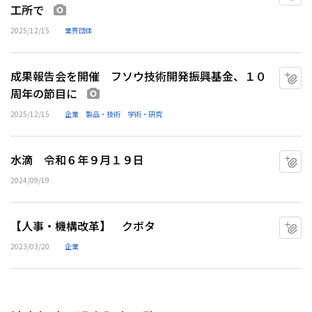
工所で
画像あり
2025/12/15
業界団体
成果報告会を開催 フソウ技術開発振興基金、１０
マ
周年の節目に
画像あり
2025/12/15
企業
製品・技術
学術・研究
水滴 令和６年９月１９日
マ
2024/09/19
【人事・機構改革】 クボタ
マ
2023/03/20
企業