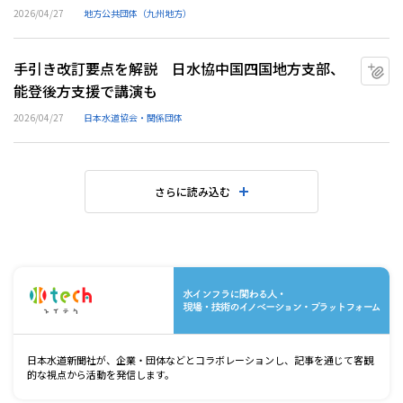
2026/04/27
地方公共団体（九州地方）
手引き改訂要点を解説 日水協中国四国地方支部、
マ
能登後方支援で講演も
2026/04/27
日本水道協会・関係団体
さらに読み込む
水
日本水道新聞社が、企業・団体などとコラボレーションし、記事を通じて客観
的な視点から活動を発信します。