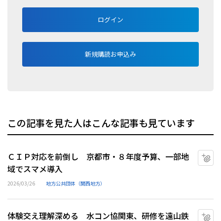
ログイン
新規購読お申込み
この記事を見た人はこんな記事も見ています
ＣＩＰ対応を前倒し 京都市・８年度予算、一部地
マ
域でスマメ導入
2026/03/26
地方公共団体（関西地方）
体験交え理解深める 水コン協関東、研修を遠山鉄
マ