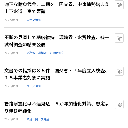
適正な請負代金、工期を 国交省、中東情勢踏まえ
マ
上下水道工事で要請
2026/05/11
国土交通省
不断の見直しで精度維持 環境省・水質検査、統一
マ
試料調査の結果公表
2026/05/11
総務省・環境省・その他省庁
文書での指摘は８５件 国交省・７年度立入検査、
マ
１５事業者対象に実施
2026/05/11
国土交通省
管路耐震化は不達見込 ５か年加速化対策、想定よ
マ
り伸び幅鈍化
2026/05/11
政治
国土交通省