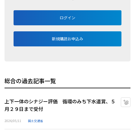
ログイン
新規購読お申込み
総合の過去記事一覧
上下一体のシナジー評価 循環のみち下水道賞、５
マ
月２９日まで受付
2026/05/11
国土交通省