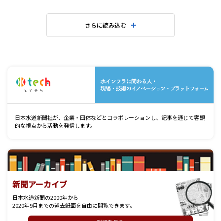
さらに読み込む
水
日本水道新聞社が、企業・団体などとコラボレーションし、記事を通じて客観
的な視点から活動を発信します。
新聞アーカイブ
日本水道新聞の2000年から
2020年9月までの過去紙面を自由に閲覧できます。