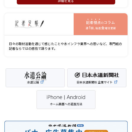
詳細を見る
記
日々の取材活動を通じて感じたことや水インフラ業界への思いなど、専門紙の
記者ならではの感性で語ります。
水道公論
日本水道新聞社 企業サイト
ホーム画面への追加方法