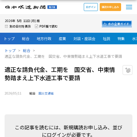
メ
日本水道新聞 電子版
ログイン
購読お申し込み
5
11
2026年
月
日 (月) 版
水の企業ガイド
別の日付を表示
PDF版で読む
トップ
総合
地方行政
産業
対談・座談会
社説
特集
水
トップ
総合
適正な請負代金、工期を 国交省、中東情勢踏まえ上下水道工事で要請
適正な請負代金、工期を 国交省、中東情
マ
勢踏まえ上下水道工事で要請
2026/05/11
総合
国土交通省
この記事を読むには、新規購読お申し込み、並び
にログインが必要です。