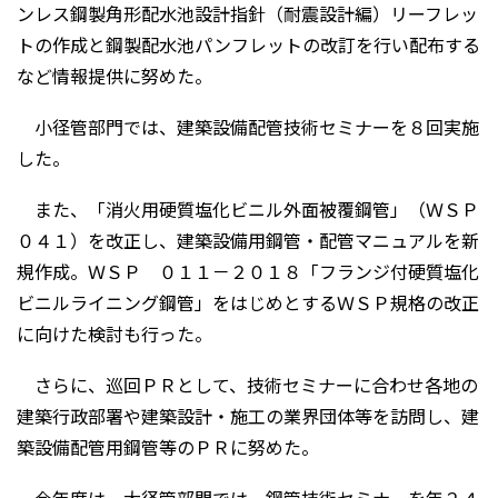
ンレス鋼製角形配水池設計指針（耐震設計編）リーフレッ
トの作成と鋼製配水池パンフレットの改訂を行い配布する
など情報提供に努めた。
小径管部門では、建築設備配管技術セミナーを８回実施
した。
また、「消火用硬質塩化ビニル外面被覆鋼管」（ＷＳＰ
０４１）を改正し、建築設備用鋼管・配管マニュアルを新
規作成。ＷＳＰ ０１１－２０１８「フランジ付硬質塩化
ビニルライニング鋼管」をはじめとするＷＳＰ規格の改正
に向けた検討も行った。
さらに、巡回ＰＲとして、技術セミナーに合わせ各地の
建築行政部署や建築設計・施工の業界団体等を訪問し、建
築設備配管用鋼管等のＰＲに努めた。