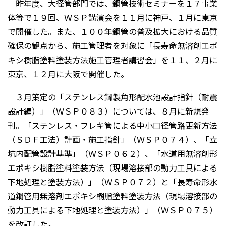
昨年度、大径管部門では、鋼管技術セミナーを１７事業
体等で１９回、ＷＳＰ講演会を１１月に神戸、１月に東京
で開催した。また、１００年鋼管の普及拡大における品質
確保の観点から、施工管理者を対象に「長寿命無溶剤エポ
キシ樹脂塗料塗装方法施工管理者講習会」を１１、２月に
東京、１２月に大阪で開催した。
３月策定の「ステンレス鋼製角形配水池設計指針（耐震
設計編）」（ＷＳＰ０８３）については、８月に新規発
刊。「ステンレス・フレキ管による中小口径管路更新方法
（ＳＤＦ工法）計画・施工指針」（ＷＳＰ０７４）、「立
坑内配管設計基準」（ＷＳＰ０６２）、「水道用無溶剤形
エポキシ樹脂塗料塗装方法（現場溶接部の動力工具による
下地処理と塗装方法）」（ＷＳＰ０７２）と「長寿命形水
道鋼管用無溶剤エポキシ樹脂塗料塗装方法（現場溶接部の
動力工具による下地処理と塗装方法）」（ＷＳＰ０７５）
を改訂した。