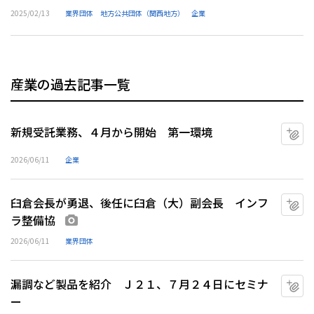
2025/02/13
業界団体
地方公共団体（関西地方）
企業
産業の過去記事一覧
新規受託業務、４月から開始 第一環境
マ
2026/06/11
企業
臼倉会長が勇退、後任に臼倉（大）副会長 インフ
マ
ラ整備協
画像あり
2026/06/11
業界団体
漏調など製品を紹介 Ｊ２１、７月２４日にセミナ
マ
ー