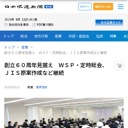
メ
日本水道新聞 電子版
ログイン
購読お申し込み
6
11
2026年
月
日 (木) 版
水の企業ガイド
別の日付を表示
PDF版で読む
トップ
総合
地方行政
産業
対談・座談会
社説
特集
水
トップ
産業
創立６０周年見据え ＷＳＰ・定時総会、ＪＩＳ原案作成など継続
創立６０周年見据え ＷＳＰ・定時総会、
マ
ＪＩＳ原案作成など継続
2026/06/11
産業
業界団体