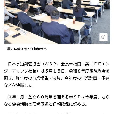
画
一層の理解促進と信頼確保へ
日本水道鋼管協会（ＷＳＰ、会長＝福田一美ＪＦＥエン
ジニアリング社長）は５月１５日、令和８年度定時総会を
開き、昨年度の事業報告・決算、今年度の事業計画・予算
などを決議した。
来年１月に創立６０周年を迎えるＷＳＰは今年度、さら
なる協会活動の理解促進と信頼確保に努める。