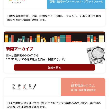
日本水道新聞社が、企業・団体などとコラボレーションし、記事を通じて客観
的な視点から活動を発信します。
新聞アーカイブ
日本水道新聞の2000年から
2020年9月までの過去紙面を自由に閲覧できます。
詳細を見る
記
日々の取材活動を通じて感じたことや水インフラ業界への思いなど、専門紙の
記者ならではの感性で語ります。