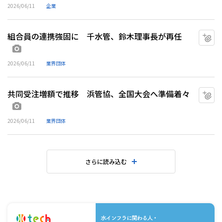
2026/06/11
企業
組合員の連携強固に 千水管、鈴木理事長が再任
マ
画像あり
2026/06/11
業界団体
共同受注増額で推移 浜管協、全国大会へ準備着々
マ
画像あり
2026/06/11
業界団体
さらに読み込む
水