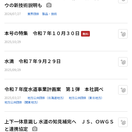
ウの新技術説明も
画像あり
2026/07/27
業界団体
製品・技術
本号の特集 令和７年１０月３０日
マ
無料
2025/10/29
水滴 令和７年９月２９日
マ
2025/09/29
令和７年度水道事業計画案 第１弾 本社調べ
マ
2025/03/27
地方公共団体（北海道地方）
地方公共団体（東北地方）
地方公共団体（関東地方）
上下一体意識し 水道の知見補完へ ＪＳ、ＯＷＧＳ
マ
と連携協定
画像あり