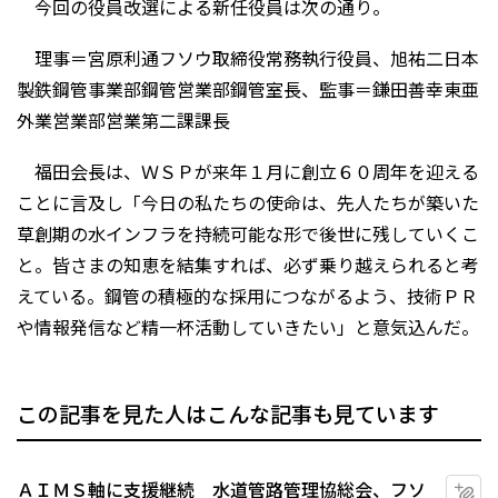
今回の役員改選による新任役員は次の通り。
理事＝宮原利通フソウ取締役常務執行役員、旭祐二日本
製鉄鋼管事業部鋼管営業部鋼管室長、監事＝鎌田善幸東亜
外業営業部営業第二課課長
福田会長は、ＷＳＰが来年１月に創立６０周年を迎える
ことに言及し「今日の私たちの使命は、先人たちが築いた
草創期の水インフラを持続可能な形で後世に残していくこ
と。皆さまの知恵を結集すれば、必ず乗り越えられると考
えている。鋼管の積極的な採用につながるよう、技術ＰＲ
や情報発信など精一杯活動していきたい」と意気込んだ。
この記事を見た人はこんな記事も見ています
ＡＩＭＳ軸に支援継続 水道管路管理協総会、フソ
マ