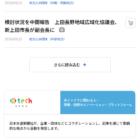
2026/06/22
地方公共団体（中国・四国地方）
検討状況を中間報告 上田長野地域広域化協議会、
マ
新上田市長が副会長に
画像あり
2026/06/22
地方公共団体（中部地方）
さらに読み込む
水
日本水道新聞社が、企業・団体などとコラボレーションし、記事を通じて客観
的な視点から活動を発信します。