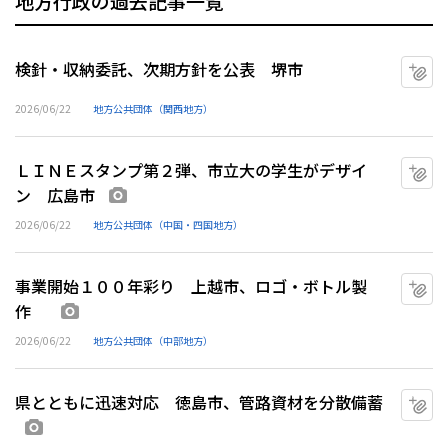
地方行政の過去記事一覧
検針・収納委託、次期方針を公表 堺市
マ
2026/06/22
地方公共団体（関西地方）
ＬＩＮＥスタンプ第２弾、市立大の学生がデザイ
マ
ン 広島市
画像あり
2026/06/22
地方公共団体（中国・四国地方）
事業開始１００年彩り 上越市、ロゴ・ボトル製
マ
作
画像あり
2026/06/22
地方公共団体（中部地方）
県とともに迅速対応 徳島市、管路資材を分散備蓄
マ
画像あり