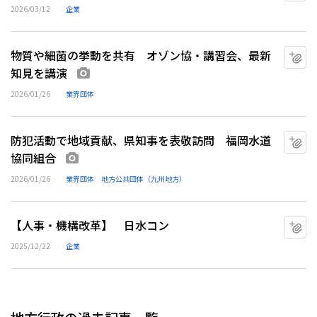
2026/03/12
企業
物質や細菌の挙動を共有 オゾン協・講習会、最新
マ
知見を講演
画像あり
2026/01/26
業界団体
防犯活動で地域貢献、県知事を表敬訪問 福岡水道
マ
協同組合
画像あり
2026/01/26
業界団体
地方公共団体（九州地方）
【人事・機構改革】 日水コン
マ
2025/12/22
企業