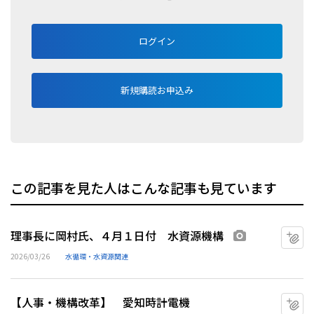
ログイン
新規購読お申込み
この記事を見た人はこんな記事も見ています
理事長に岡村氏、４月１日付 水資源機構
マ
画像あり
2026/03/26
水循環・水資源関連
【人事・機構改革】 愛知時計電機
マ