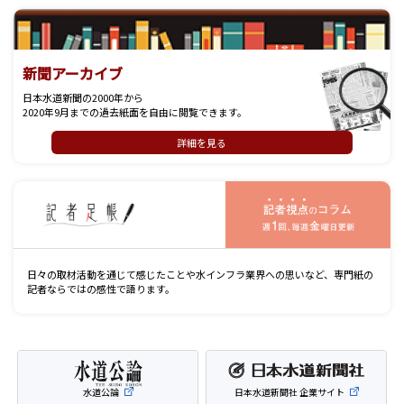
新聞アーカイブ
日本水道新聞の2000年から
2020年9月までの過去紙面を自由に閲覧できます。
詳細を見る
記
日々の取材活動を通じて感じたことや水インフラ業界への思いなど、専門紙の
記者ならではの感性で語ります。
水道公論
日本水道新聞社 企業サイト