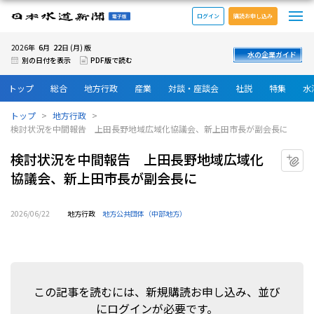
メ
日本水道新聞 電子版
ログイン
購読お申し込み
6
22
2026年
月
日 (月) 版
水の企業ガイド
別の日付を表示
PDF版で読む
トップ
総合
地方行政
産業
対談・座談会
社説
特集
水
トップ
地方行政
検討状況を中間報告 上田長野地域広域化協議会、新上田市長が副会長に
検討状況を中間報告 上田長野地域広域化
マ
協議会、新上田市長が副会長に
2026/06/22
地方行政
地方公共団体（中部地方）
この記事を読むには、新規購読お申し込み、並び
にログインが必要です。