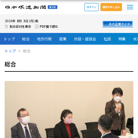
メ
日本水道新聞 電子版
ログイン
購読お申し込み
8
3
2026年
月
日 (月) 版
水の企業ガイド
別の日付を表示
PDF版で読む
トップ
総合
地方行政
産業
対談・座談会
社説
特集
水
トップ
総合
総合