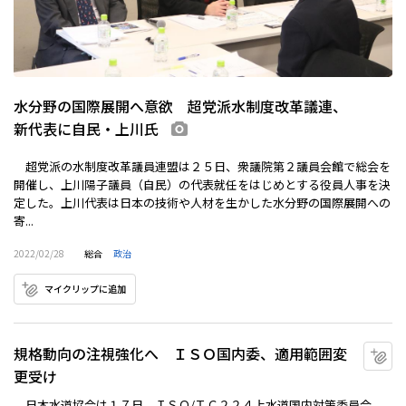
水分野の国際展開へ意欲 超党派水制度改革議連、
新代表に自民・上川氏
画像あり
超党派の水制度改革議員連盟は２５日、衆議院第２議員会館で総会を
開催し、上川陽子議員（自民）の代表就任をはじめとする役員人事を決
定した。上川代表は日本の技術や人材を生かした水分野の国際展開への
寄...
2022/02/28
総合
政治
マイクリップに追加
規格動向の注視強化へ ＩＳＯ国内委、適用範囲変
マ
更受け
日本水道協会は１７日、ＩＳＯ/ＴＣ２２４上水道国内対策委員会