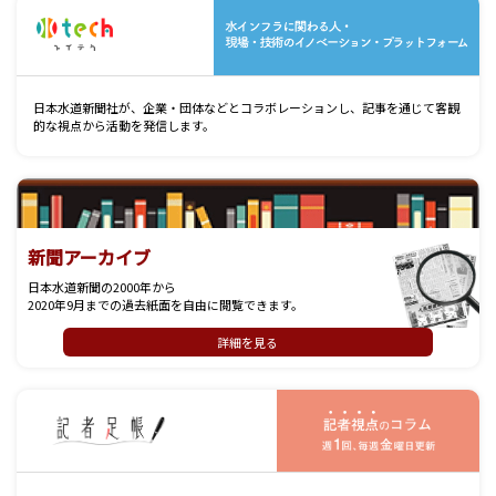
水
日本水道新聞社が、企業・団体などとコラボレーションし、記事を通じて客観
的な視点から活動を発信します。
新聞アーカイブ
日本水道新聞の2000年から
2020年9月までの過去紙面を自由に閲覧できます。
詳細を見る
記