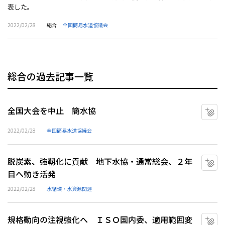
表した。
2022/02/28
総合
全国簡易水道協議会
総合の過去記事一覧
全国大会を中止 簡水協
マ
2022/02/28
全国簡易水道協議会
脱炭素、強靱化に貢献 地下水協・通常総会、２年
マ
目へ動き活発
2022/02/28
水循環・水資源関連
規格動向の注視強化へ ＩＳＯ国内委、適用範囲変
マ