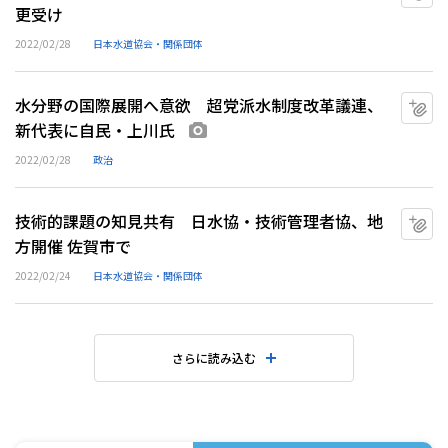
更受け
2022/02/28
日本水道協会・関係団体
水分野の国際展開へ意欲 超党派水制度改革議連、
マ
新代表に自民・上川氏
画像あり
2022/02/28
政治
技術的課題の知見共有 日水協・技術管理者協、地
マ
方開催 佐賀市で
2022/02/24
日本水道協会・関係団体
さらに読み込む