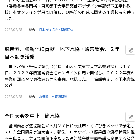
（委員長＝長岡裕・東京都市大学建築都市デザイン学部都市工学科教
授）をオンライン併用で開催し、規格等の作成に関する作業状況を共有
した。...
2022/02/28
総合
日本水道協会・関係団体
脱炭素、強靱化に貢献 地下水協・通常総会、２年
マ
目へ動き活発
地下水適正管理協議会（会長＝山本和夫東京大学名誉教授）は１７
日、２０２２年度通常総会をオンライン併用で開催し、２０２２年度の
事業計画案や役員改選案等を審議、承認した。 協議会は、地下水資源
の適...
2022/02/28
総合
水循環・水資源関連
全国大会を中止 簡水協
マ
全国簡易水道協議会が５月２７日に松江市・くにびきメッセで予定し
ていた全国簡易水道大会は、新型コロナウイルス感染症の流行状況に鑑
み中止とし、併せて開催予定だった通常総会は書面審議に変更すると発