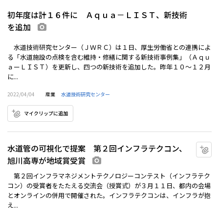
初年度は計１６件に Ａｑｕａ－ＬＩＳＴ、新技術
を追加
画像あり
水道技術研究センター（ＪＷＲＣ）は１日、厚生労働省との連携によ
る「水道施設の点検を含む維持・修繕に関する新技術事例集」（Ａｑｕ
ａーＬＩＳＴ）を更新し、四つの新技術を追加した。昨年１０～１２月
に...
2022/04/04
産業
水道技術研究センター
マイクリップに追加
水道管の可視化で提案 第２回インフラテクコン、
マ
旭川高専が地域賞受賞
画像あり
第２回インフラマネジメントテクノロジーコンテスト（インフラテク
コン）の受賞者をたたえる交流会（授賞式）が３月１１日、都内の会場
とオンラインの併用で開催された。インフラテクコンは、インフラが抱
え...