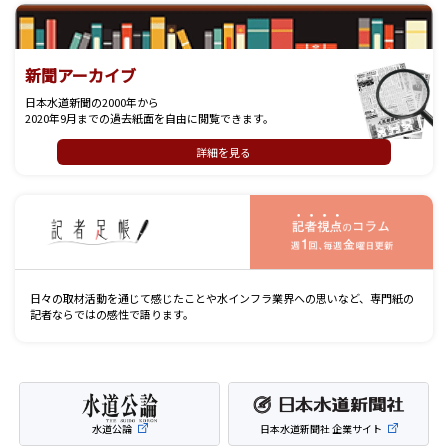
新聞アーカイブ
日本水道新聞の2000年から
2020年9月までの過去紙面を自由に閲覧できます。
詳細を見る
記
日々の取材活動を通じて感じたことや水インフラ業界への思いなど、専門紙の
記者ならではの感性で語ります。
水道公論
日本水道新聞社 企業サイト