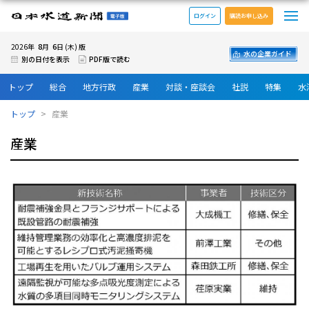
メ
日本水道新聞 電子版
ログイン
購読お申し込み
8
6
2026年
月
日 (木) 版
水の企業ガイド
別の日付を表示
PDF版で読む
トップ
総合
地方行政
産業
対談・座談会
社説
特集
水
トップ
産業
産業