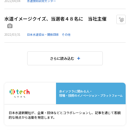
2022/04/04
水道技術研究センター
水道イメージクイズ、当選者４８名に 当社主催
マ
画像あり
2022/03/31
日本水道協会・関係団体
その他
さらに読み込む
水
日本水道新聞社が、企業・団体などとコラボレーションし、記事を通じて客観
的な視点から活動を発信します。