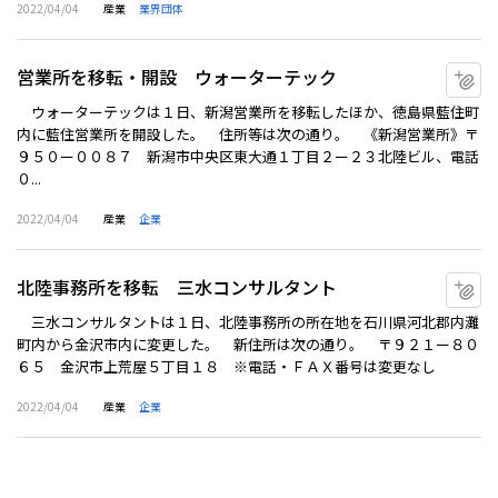
2022/04/04
産業
業界団体
営業所を移転・開設 ウォーターテック
マ
ウォーターテックは１日、新潟営業所を移転したほか、徳島県藍住町
内に藍住営業所を開設した。 住所等は次の通り。 《新潟営業所》〒
９５０ー００８７ 新潟市中央区東大通１丁目２ー２３北陸ビル、電話
０...
2022/04/04
産業
企業
北陸事務所を移転 三水コンサルタント
マ
三水コンサルタントは１日、北陸事務所の所在地を石川県河北郡内灘
町内から金沢市内に変更した。 新住所は次の通り。 〒９２１ー８０
６５ 金沢市上荒屋５丁目１８ ※電話・ＦＡＸ番号は変更なし
2022/04/04
産業
企業