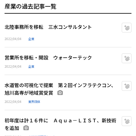
産業の過去記事一覧
北陸事務所を移転 三水コンサルタント
マ
2022/04/04
企業
営業所を移転・開設 ウォーターテック
マ
2022/04/04
企業
水道管の可視化で提案 第２回インフラテクコン、
マ
旭川高専が地域賞受賞
画像あり
2022/04/04
業界団体
初年度は計１６件に Ａｑｕａ－ＬＩＳＴ、新技術
マ
を追加
画像あり