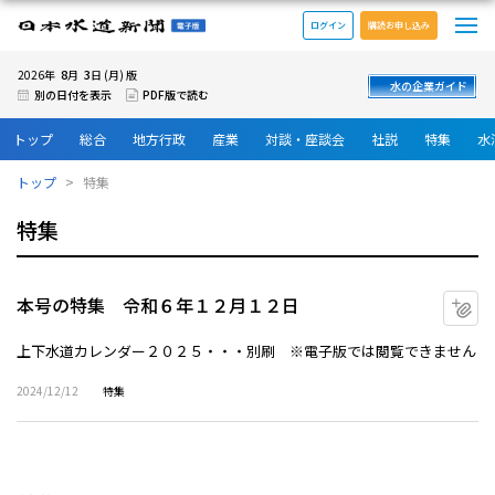
メ
日本水道新聞 電子版
ログイン
購読お申し込み
8
3
2026年
月
日 (月) 版
水の企業ガイド
別の日付を表示
PDF版で読む
トップ
総合
地方行政
産業
対談・座談会
社説
特集
水
トップ
特集
特集
本号の特集 令和６年１２月１２日
マ
上下水道カレンダー２０２５・・・別刷 ※電子版では閲覧できません
2024/12/12
特集