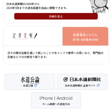
日本水道新聞の2000年から
2020年9月までの過去紙面を自由に閲覧できます。
詳細を見る
記
日々の取材活動を通じて感じたことや水インフラ業界への思いなど、専門紙の
記者ならではの感性で語ります。
水道公論
日本水道新聞社 企業サイト
ホーム画面への追加方法