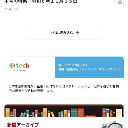
本号の特集 令和６年１１月２５日
2024/11/25
さらに読み込む
水
日本水道新聞社が、企業・団体などとコラボレーションし、記事を通じて客観
的な視点から活動を発信します。
新聞アーカイブ