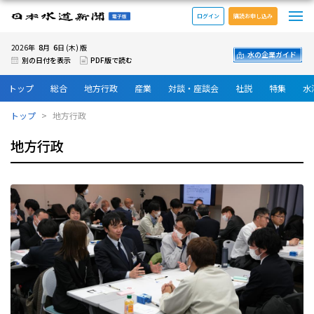
メ
日本水道新聞 電子版
ログイン
購読お申し込み
8
6
2026年
月
日 (木) 版
水の企業ガイド
別の日付を表示
PDF版で読む
トップ
総合
地方行政
産業
対談・座談会
社説
特集
水
トップ
地方行政
地方行政