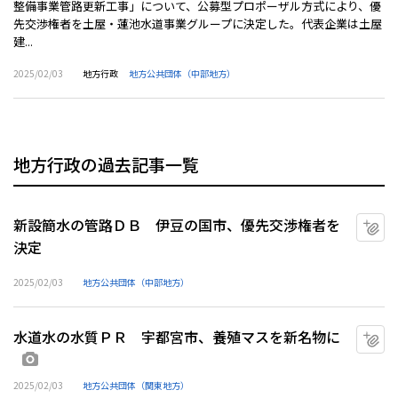
整備事業管路更新工事」について、公募型プロポーザル方式により、優
先交渉権者を土屋・蓮池水道事業グループに決定した。代表企業は土屋
建...
2025/02/03
地方行政
地方公共団体（中部地方）
地方行政の過去記事一覧
新設簡水の管路ＤＢ 伊豆の国市、優先交渉権者を
マ
決定
2025/02/03
地方公共団体（中部地方）
水道水の水質ＰＲ 宇都宮市、養殖マスを新名物に
マ
画像あり
2025/02/03
地方公共団体（関東地方）