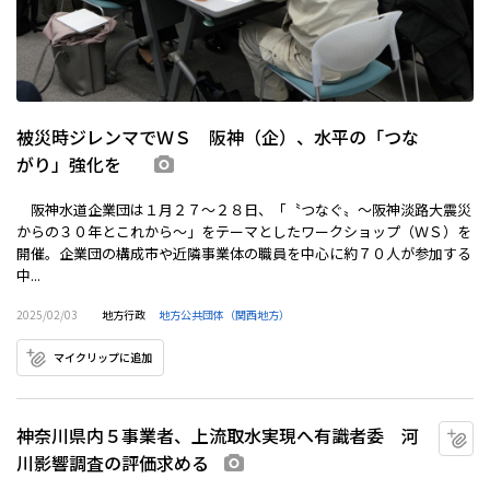
被災時ジレンマでＷＳ 阪神（企）、水平の「つな
がり」強化を
画像あり
阪神水道企業団は１月２７～２８日、「〝つなぐ〟～阪神淡路大震災
からの３０年とこれから～」をテーマとしたワークショップ（ＷＳ）を
開催。企業団の構成市や近隣事業体の職員を中心に約７０人が参加する
中...
2025/02/03
地方行政
地方公共団体（関西地方）
マイクリップに追加
神奈川県内５事業者、上流取水実現へ有識者委 河
マ
川影響調査の評価求める
画像あり