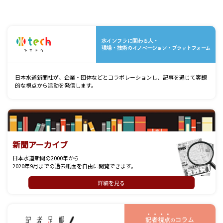
水
日本水道新聞社が、企業・団体などとコラボレーションし、記事を通じて客観
的な視点から活動を発信します。
新聞アーカイブ
日本水道新聞の2000年から
2020年9月までの過去紙面を自由に閲覧できます。
詳細を見る
記