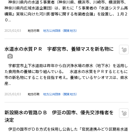
神奈川県内の水道５事業者（神奈川県、横浜市、川崎市、横須賀市、
神奈川県内広域水道企業団）は、新たに「５事業者の『水道システム再
構築』実現に向けた河川影響等に関する有識者会議」を設置し、１月２
０...
2025/02/03
地方行政
地方公共団体（関東地方）
水道水の水質ＰＲ 宇都宮市、養殖マスを新名物に
マ
画像あり
宇都宮市上下水道局は昨年から白沢浄水場の原水（地下水）を活用し
た食用魚の養殖に取り組んでいる。 水道水の水質をＰＲするとともに
市の新名物にすることを目指す考え。養殖しているヤシオマスは、県水
産...
2025/02/03
地方行政
地方公共団体（関東地方）
新設簡水の管路ＤＢ 伊豆の国市、優先交渉権者を
マ
決定
伊豆の国市がＤＢ方式を採用し公告した「官民連携みどり区簡易水道