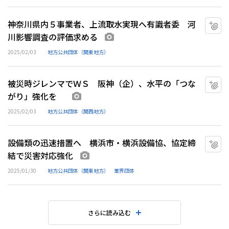
神奈川県内５事業者、上流取水実現へ有識者委 河
マ
川影響調査の評価求める
画像あり
2025/02/03
地方公共団体（関東地方）
被災時ジレンマでＷＳ 阪神（企）、水平の「つな
マ
がり」強化を
画像あり
2025/02/03
地方公共団体（関西地方）
設備類の迅速措置へ 横浜市・横浜設備協、協定締
マ
結で災害対応強化
画像あり
2025/01/30
地方公共団体（関東地方）
業界団体
さらに読み込む