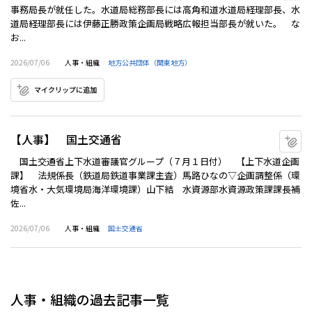
事務局長が就任した。水道局総務部長には高角和道水道局経理部長、水
道局経理部長には伊藤正勝政策企画局戦略広報担当部長が就いた。 な
お...
2026/07/06
人事・組織
地方公共団体（関東地方）
マイクリップに追加
【人事】 国土交通省
マ
国土交通省上下水道審議官グループ（７月１日付） 【上下水道企画
課】 法規係長（鉄道局鉄道事業課主査）馬路ひなの▽企画調整係（環
境省水・大気環境局海洋環境課）山下結 水資源部水資源政策課課長補
佐...
2026/07/06
人事・組織
国土交通省
人事・組織の過去記事一覧