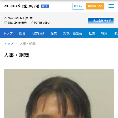
メ
日本水道新聞 電子版
ログイン
購読お申し込み
8
6
2026年
月
日 (木) 版
水の企業ガイド
別の日付を表示
PDF版で読む
トップ
総合
地方行政
産業
対談・座談会
社説
特集
水
トップ
人事・組織
人事・組織