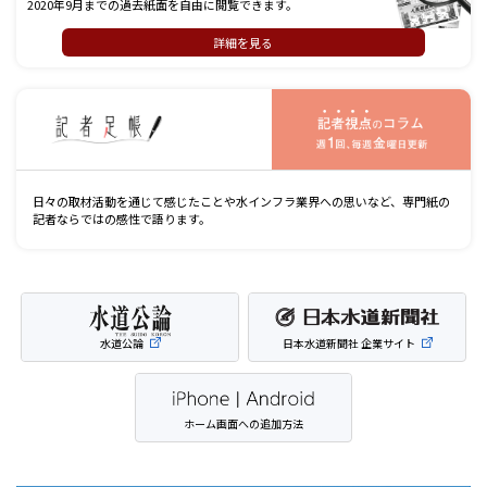
2020年9月までの過去紙面を自由に閲覧できます。
詳細を見る
記
日々の取材活動を通じて感じたことや水インフラ業界への思いなど、専門紙の
記者ならではの感性で語ります。
水道公論
日本水道新聞社 企業サイト
ホーム画面への追加方法