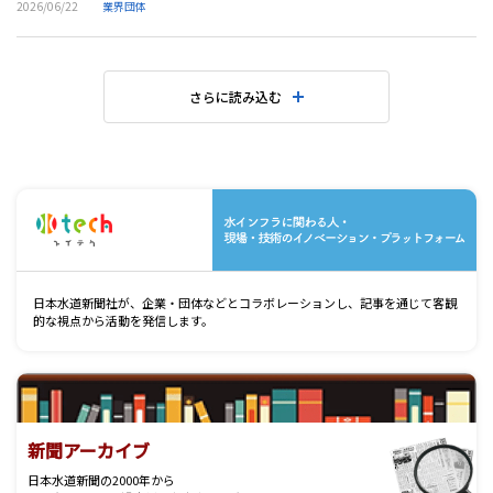
2026/06/22
業界団体
さらに読み込む
水
日本水道新聞社が、企業・団体などとコラボレーションし、記事を通じて客観
的な視点から活動を発信します。
新聞アーカイブ
日本水道新聞の2000年から