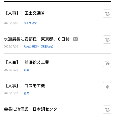
【人事】 国土交通省
マ
2026/07/06
国土交通省
水道局長に安部氏 東京都、６日付
マ
画像あり
2026/07/06
地方公共団体（関東地方）
【人事】 前澤給装工業
マ
2026/06/29
企業
【人事】 コスモ工機
マ
2026/06/29
企業
会長に池信氏 日本銅センター
マ