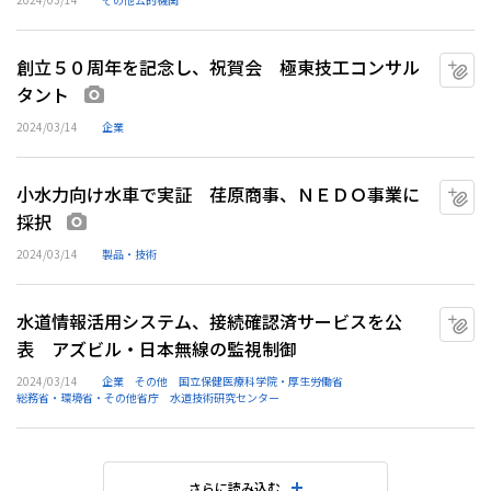
創立５０周年を記念し、祝賀会 極東技工コンサル
マ
タント
画像あり
2024/03/14
企業
小水力向け水車で実証 荏原商事、ＮＥＤＯ事業に
マ
採択
画像あり
2024/03/14
製品・技術
水道情報活用システム、接続確認済サービスを公
マ
表 アズビル・日本無線の監視制御
2024/03/14
企業
その他
国立保健医療科学院・厚生労働省
総務省・環境省・その他省庁
水道技術研究センター
さらに読み込む