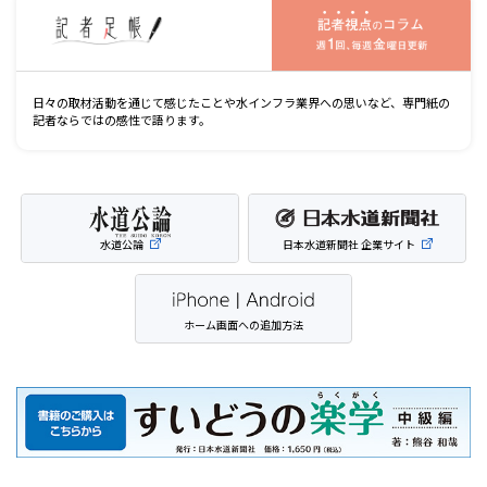
記
日々の取材活動を通じて感じたことや水インフラ業界への思いなど、専門紙の
記者ならではの感性で語ります。
水道公論
日本水道新聞社 企業サイト
ホーム画面への追加方法