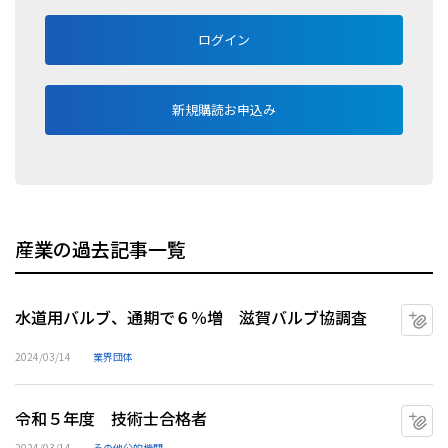
ログイン
新規購読お申込み
産業の過去記事一覧
水道用バルブ、通期で６％増 滋賀バルブ協調査
マ
2024/03/14
業界団体
令和５年度 技術士合格者
マ
2024/03/14
その他公的機関