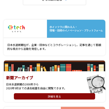
水
日本水道新聞社が、企業・団体などとコラボレーションし、記事を通じて客観
的な視点から活動を発信します。
新聞アーカイブ
日本水道新聞の2000年から
2020年9月までの過去紙面を自由に閲覧できます。
詳細を見る