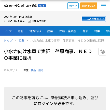
メ
日本水道新聞 電子版
ログイン
購読お申し込み
3
14
2024年
月
日 (木) 版
水の企業ガイド
別の日付を表示
PDF版で読む
トップ
総合
地方行政
産業
対談・座談会
社説
特集
水
トップ
産業
小水力向け水車で実証 荏原商事、ＮＥＤＯ事業に採択
小水力向け水車で実証 荏原商事、ＮＥＤ
マ
Ｏ事業に採択
2024/03/14
産業
製品・技術
この記事を読むには、新規購読お申し込み、並び
にログインが必要です。