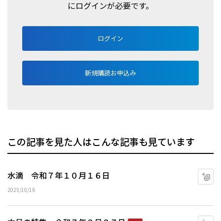
にログインが必要です。
ログイン
新規購読お申込み
この記事を見た人はこんな記事も見ています
水滴 令和７年１０月１６日
マ
2025/10/16
マ