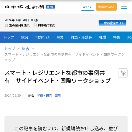
メ
日本水道新聞 電子版
ログイン
購読お申し込み
6
20
2024年
月
日 (木) 版
水の企業ガイド
別の日付を表示
PDF版で読む
トップ
総合
地方行政
産業
対談・座談会
社説
特集
水
トップ
総合
スマート・レジリエントな都市の事例共有 サイドイベント・国際ワークシ
ョップ
スマート・レジリエントな都市の事例共
マ
有 サイドイベント・国際ワークショップ
2024/06/20
総合
学術・研究
国際
この記事を読むには、新規購読お申し込み、並び