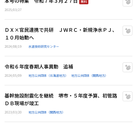
本号の特集 令和７年３月２７日
無料
2025/03/27
ＤＸ×官民連携で共研 ＪＷＲＣ・新規浄水ＰＪ、
マ
１０月始動へ
2024/08/19
水道技術研究センター
令和６年度春期人事異動 追補
マ
2024/05/09
地方公共団体（北海道地方）
地方公共団体（関西地方）
基幹施設耐震化を継続 堺市・５年度予算、初管路
マ
ＤＢ現場が竣工
2023/03/20
地方公共団体（関西地方）