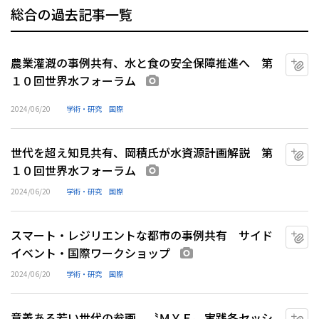
総合の過去記事一覧
農業灌漑の事例共有、水と食の安全保障推進へ 第
マ
１０回世界水フォーラム
画像あり
2024/06/20
学術・研究
国際
世代を超え知見共有、岡積氏が水資源計画解説 第
マ
１０回世界水フォーラム
画像あり
2024/06/20
学術・研究
国際
スマート・レジリエントな都市の事例共有 サイド
マ
イベント・国際ワークショップ
画像あり
2024/06/20
学術・研究
国際
意義ある若い世代の参画 〝ＭＹＥ〟実践各セッシ
マ