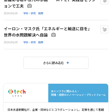
ョンで工夫
画像あり
2024/06/20
学術・研究
国際
イーロン・マスク氏「エネルギーと輸送に目を」
マ
世界の水問題解決へ自論
画像あり
2024/06/20
学術・研究
国際
さらに読み込む
水
日本水道新聞社が、企業・団体などとコラボレーションし、記事を通じて客観