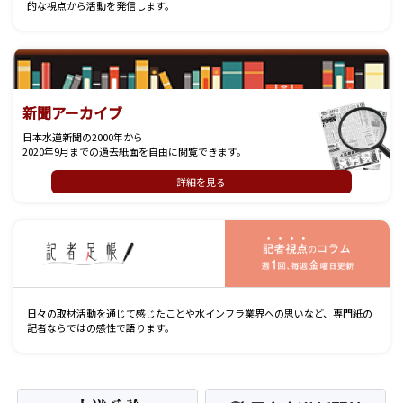
的な視点から活動を発信します。
新聞アーカイブ
日本水道新聞の2000年から
2020年9月までの過去紙面を自由に閲覧できます。
詳細を見る
記
日々の取材活動を通じて感じたことや水インフラ業界への思いなど、専門紙の
記者ならではの感性で語ります。