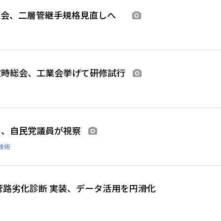
総会、二層管継手規格見直しへ
画像あり
定時総会、工業会挙げて研修試行
画像あり
Ａ、自民党議員が視察
画像あり
技術
管路劣化診断 実装、データ活用を円滑化