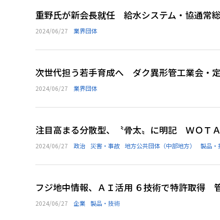
重野氏が新会長就任 給水システム・協通常
2024/06/27
業界団体
次世代担う若手育成へ ダク異形管工業会・
2024/06/27
業界団体
注目高まる分散型、〝骨太〟に明記 ＷＯＴ
2024/06/27
政治
災害・事故
地方公共団体（中部地方）
製品・
フジ地中情報、ＡＩ活用 ６技術で特許取得 
2024/06/27
企業
製品・技術