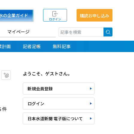
水の企業ガイド
購読お申し込み
ログイン
マイページ
検索
業計画
記者足帳
無料記事
ようこそ、ゲストさん。
マイクリップに追加
新規会員登録
ログイン
６件
日本水道新聞 電子版について