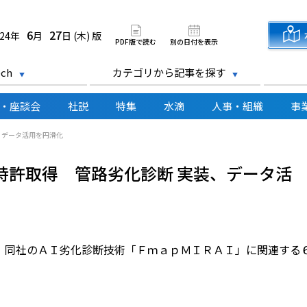
道新聞 電子版
6
27
024年
月
日 (木) 版
PDF版で読む
別の日付を表示
ch
カテゴリから記事を探す
・座談会
社説
特集
水滴
人事・組織
事
、データ活用を円滑化
特許取得 管路劣化診断 実装、データ活
同社のＡＩ劣化診断技術「ＦｍａｐＭＩＲＡＩ」に関連する