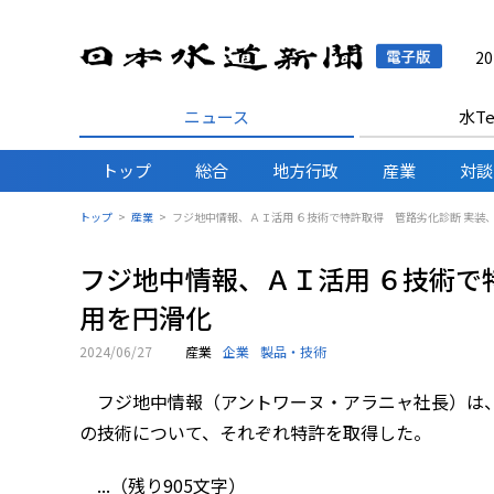
日本水
2
ニュース
水Te
トップ
総合
地方行政
産業
対談
トップ
産業
フジ地中情報、ＡＩ活用 ６技術で特許取得 管路劣化診断 実装
フジ地中情報、ＡＩ活用 ６技術で
用を円滑化
2024/06/27
産業
企業
製品・技術
フジ地中情報（アントワーヌ・アラニャ社長）は、
の技術について、それぞれ特許を取得した。
...（残り905文字）