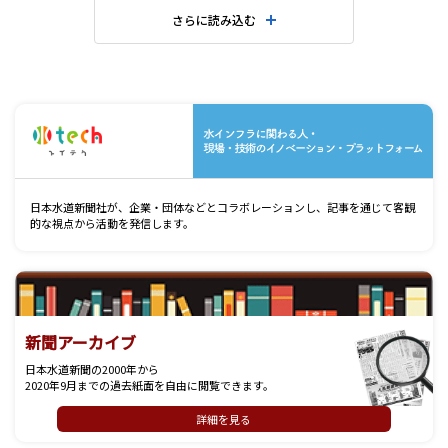
さらに読み込む
水
日本水道新聞社が、企業・団体などとコラボレーションし、記事を通じて客観
的な視点から活動を発信します。
新聞アーカイブ
日本水道新聞の2000年から
2020年9月までの過去紙面を自由に閲覧できます。
詳細を見る