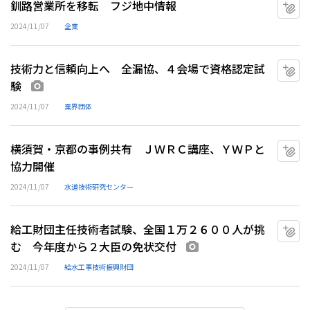
釧路営業所を移転 フジ地中情報
マ
2024/11/07
企業
技術力と信頼向上へ 全漏協、４会場で資格認定試
マ
験
画像あり
2024/11/07
業界団体
横須賀・京都の事例共有 ＪＷＲＣ講座、ＹＷＰと
マ
協力開催
2024/11/07
水道技術研究センター
給工財団主任技術者試験、全国１万２６００人が挑
マ
む 今年度から２大臣の免状交付
画像あり
2024/11/07
給水工事技術振興財団