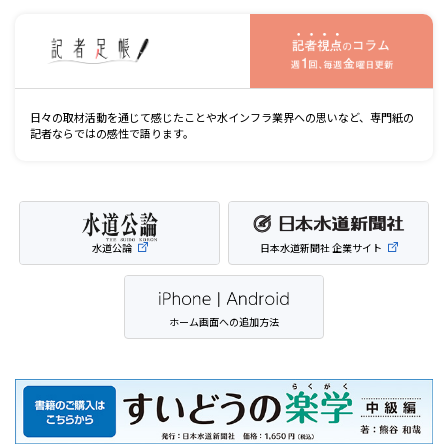
記
日々の取材活動を通じて感じたことや水インフラ業界への思いなど、専門紙の
記者ならではの感性で語ります。
水道公論
日本水道新聞社 企業サイト
ホーム画面への追加方法