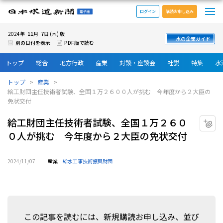
メ
日本水道新聞 電子版
ログイン
購読お申し込み
11
7
2024年
月
日 (木) 版
水の企業ガイド
別の日付を表示
PDF版で読む
トップ
総合
地方行政
産業
対談・座談会
社説
特集
水
トップ
産業
給工財団主任技術者試験、全国１万２６００人が挑む 今年度から２大臣の
免状交付
給工財団主任技術者試験、全国１万２６０
マ
０人が挑む 今年度から２大臣の免状交付
2024/11/07
産業
給水工事技術振興財団
この記事を読むには、新規購読お申し込み、並び