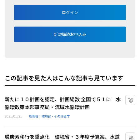
ログイン
新規購読お申込み
この記事を見た人はこんな記事も見ています
新たに１０計画を認定、計画総数 全国で５１に 水
マ
循環政策本部事務局・流域水循環計画
2021/01/21
総務省・環境省・その他省庁
脱炭素移行を重点化 環境省・３年度予算案、水道
マ