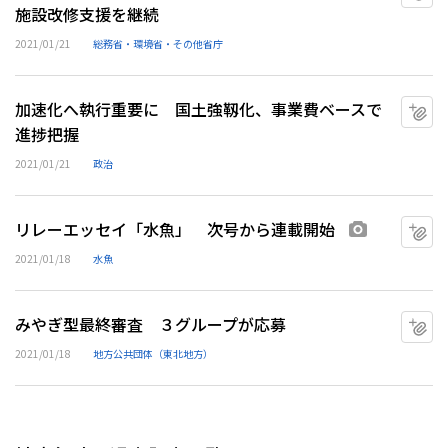
施設改修支援を継続
2021/01/21
総務省・環境省・その他省庁
加速化へ執行重要に 国土強靱化、事業費ベースで
マ
進捗把握
2021/01/21
政治
リレーエッセイ「水魚」 次号から連載開始
マ
画像あり
2021/01/18
水魚
みやぎ型最終審査 ３グループが応募
マ
2021/01/18
地方公共団体（東北地方）