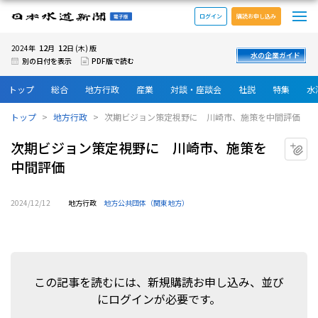
メ
日本水道新聞 電子版
ログイン
購読お申し込み
12
12
2024年
月
日 (木) 版
水の企業ガイド
別の日付を表示
PDF版で読む
トップ
総合
地方行政
産業
対談・座談会
社説
特集
水
トップ
地方行政
次期ビジョン策定視野に 川崎市、施策を中間評価
次期ビジョン策定視野に 川崎市、施策を
マ
中間評価
2024/12/12
地方行政
地方公共団体（関東地方）
この記事を読むには、新規購読お申し込み、並び
にログインが必要です。