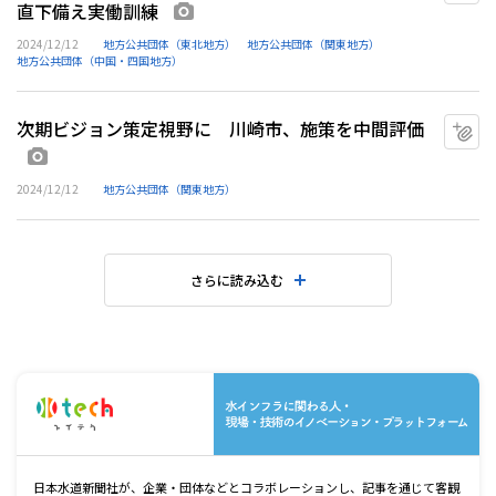
直下備え実働訓練
画像あり
2024/12/12
地方公共団体（東北地方）
地方公共団体（関東地方）
地方公共団体（中国・四国地方）
次期ビジョン策定視野に 川崎市、施策を中間評価
マ
画像あり
2024/12/12
地方公共団体（関東地方）
さらに読み込む
水
日本水道新聞社が、企業・団体などとコラボレーションし、記事を通じて客観