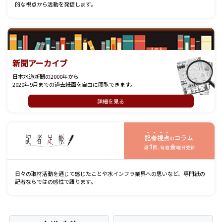
的な視点から活動を発信します。
新聞アーカイブ
日本水道新聞の2000年から
2020年9月までの過去紙面を自由に閲覧できます。
詳細を見る
記
日々の取材活動を通じて感じたことや水インフラ業界への思いなど、専門紙の
記者ならではの感性で語ります。