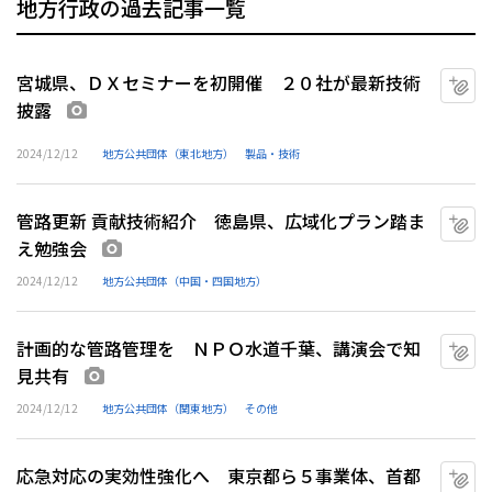
地方行政の過去記事一覧
宮城県、ＤＸセミナーを初開催 ２０社が最新技術
マ
披露
画像あり
2024/12/12
地方公共団体（東北地方）
製品・技術
管路更新 貢献技術紹介 徳島県、広域化プラン踏ま
マ
え勉強会
画像あり
2024/12/12
地方公共団体（中国・四国地方）
計画的な管路管理を ＮＰＯ水道千葉、講演会で知
マ
見共有
画像あり
2024/12/12
地方公共団体（関東地方）
その他
応急対応の実効性強化へ 東京都ら５事業体、首都
マ