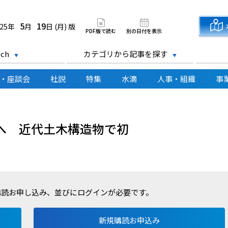
道新聞 電子版
5
19
025年
月
日 (月) 版
PDF版で読む
別の日付を表示
ch
カテゴリから記事を探す
・座談会
社説
特集
水滴
人事・組織
事
へ 近代土木構造物で初
購読お申し込み、並びにログインが必要です。
新規購読お申込み