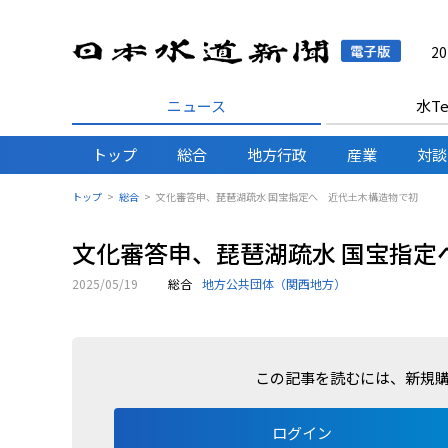
日本水
2
ニュース
水Te
トップ
総合
地方行政
産業
対談
トップ
総合
文化審答申、琵琶湖疏水 国宝指定へ 近代土木構造物で初
文化審答申、琵琶湖疏水 国宝指定
2025/05/19
総合
地方公共団体（関西地方）
この記事を読むには、新規
ログイン