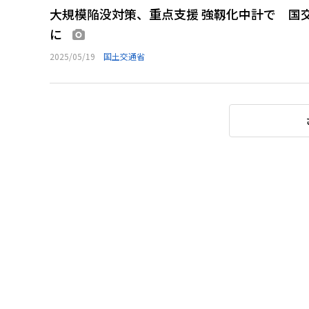
大規模陥没対策、重点支援 強靱化中計で 国
に
画像あり
2025/05/19
国土交通省