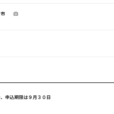
仙台市
画像あり
金、申込期限は９月３０日