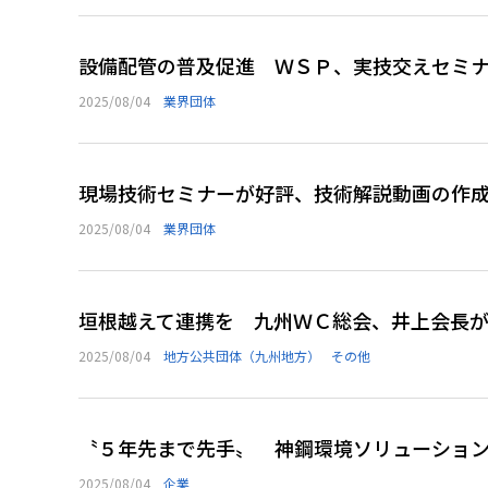
設備配管の普及促進 ＷＳＰ、実技交えセミ
2025/08/04
業界団体
現場技術セミナーが好評、技術解説動画の作
2025/08/04
業界団体
垣根越えて連携を 九州ＷＣ総会、井上会長
2025/08/04
地方公共団体（九州地方）
その他
〝５年先まで先手〟 神鋼環境ソリューショ
2025/08/04
企業