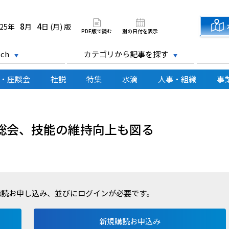
道新聞 電子版
8
4
025年
月
日 (月) 版
PDF版で読む
別の日付を表示
ch
カテゴリから記事を探す
・座談会
社説
特集
水滴
人事・組織
事
総会、技能の維持向上も図る
購読お申し込み、並びにログインが必要です。
新規購読お申込み