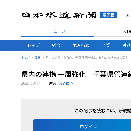
日本水
2
ニュース
水Te
トップ
総合
地方行政
産業
対談
トップ
産業
県内の連携 一層強化 千葉県管連総会、技能の維持向上も図る
県内の連携 一層強化 千葉県管連
2025/08/04
産業
業界団体
この記事を読むには、新規
ログイン