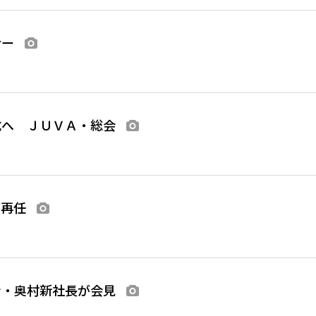
ナー
画像あり
成へ ＪＵＶＡ・総会
画像あり
が再任
画像あり
ン・奥村新社長が会見
画像あり