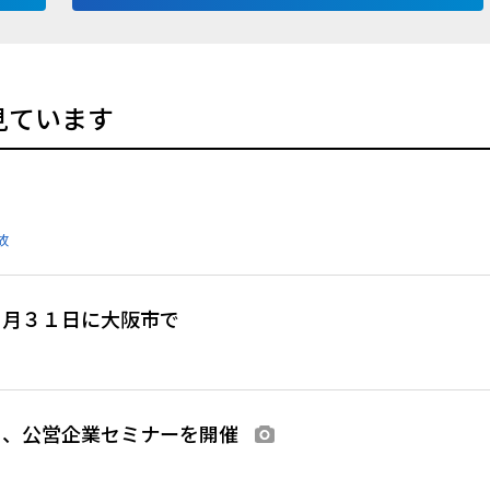
見ています
像あり
故
８月３１日に大阪市で
Ｓ、公営企業セミナーを開催
画像あり