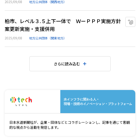
2025/09/08
地方公共団体（関西地方）
柏市、レベル３.５上下一体で ＷーＰＰＰ実施方針
マ
案更新実施・支援併用
2025/09/08
地方公共団体（関東地方）
さらに読み込む
水
日本水道新聞社が、企業・団体などとコラボレーションし、記事を通じて客観
的な視点から活動を発信します。