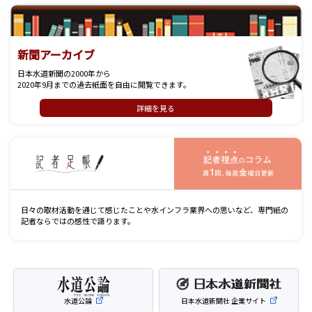
新聞アーカイブ
日本水道新聞の2000年から
2020年9月までの過去紙面を自由に閲覧できます。
詳細を見る
記
日々の取材活動を通じて感じたことや水インフラ業界への思いなど、専門紙の
記者ならではの感性で語ります。
水道公論
日本水道新聞社 企業サイト