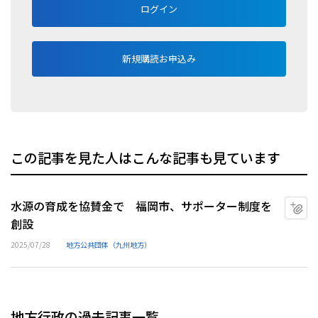
ログイン
新規購読お申込み
この記事を見た人はこんな記事も見ています
水源の育成を協賛金で 福岡市、サポーター制度を
マ
創設
2025/07/28
地方公共団体（九州地方）
地方行政の過去記事一覧