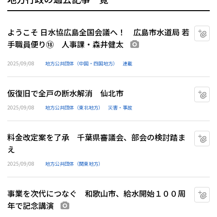
ようこそ 日水協広島全国会議へ！ 広島市水道局 若
マ
手職員便り⑱ 人事課・森井健太
画像あり
2025/09/08
地方公共団体（中国・四国地方）
連載
仮復旧で全戸の断水解消 仙北市
マ
2025/09/08
地方公共団体（東北地方）
災害・事故
料金改定案を了承 千葉県審議会、部会の検討踏ま
マ
え
2025/09/08
地方公共団体（関東地方）
事業を次代につなぐ 和歌山市、給水開始１００周
マ
年で記念講演
画像あり