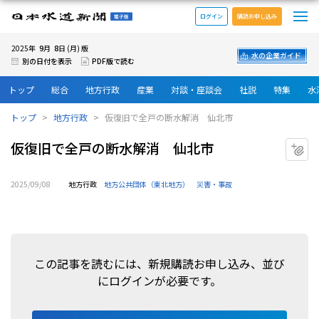
メ
日本水道新聞 電子版
ログイン
購読お申し込み
9
8
2025年
月
日 (月) 版
水の企業ガイド
別の日付を表示
PDF版で読む
トップ
総合
地方行政
産業
対談・座談会
社説
特集
水
トップ
地方行政
仮復旧で全戸の断水解消 仙北市
仮復旧で全戸の断水解消 仙北市
マ
2025/09/08
地方行政
地方公共団体（東北地方）
災害・事故
この記事を読むには、新規購読お申し込み、並び
にログインが必要です。