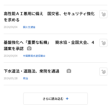
高性能ＡＩ悪用に備え 国交省、セキュリティ強化
マ
を求める
2026/06/04
国土交通省
基盤強化へ「重要な転機」 簡水協・全国大会、４
マ
議案を承認
画像あり
2026/06/04
全国簡易水道協議会
下水道法・道路法、衆院を通過
マ
画像あり
2026/05/28
政治
さらに読み込む