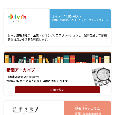
水
日本水道新聞社が、企業・団体などとコラボレーションし、記事を通じて客観
的な視点から活動を発信します。
新聞アーカイブ
日本水道新聞の2000年から
2020年9月までの過去紙面を自由に閲覧できます。
詳細を見る
記