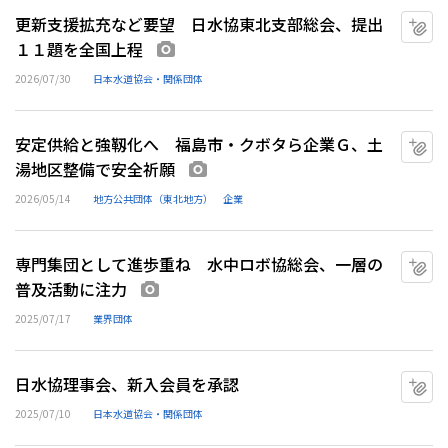
更新支援拡充など要望 日水協東北支部総会、提出
マ
１１題を全国上程
画像あり
2026/07/30
日本水道協会・関係団体
安定供給と強靱化へ 福島市・クボタら企業Ｇ、土
マ
湯地区整備で安全祈願
画像あり
2026/05/14
地方公共団体（東北地方）
企業
専門集団として進歩重ね 水中ロボ協総会、一層の
マ
普及活動に注力
画像あり
2025/07/17
業界団体
日水協理事会、新入会員を承認
マ
2025/07/10
日本水道協会・関係団体