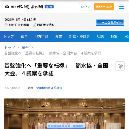
メ
日本水道新聞 電子版
ログイン
購読お申し込み
6
4
2026年
月
日 (木) 版
水の企業ガイド
別の日付を表示
PDF版で読む
トップ
総合
地方行政
産業
対談・座談会
社説
特集
水
トップ
総合
基盤強化へ「重要な転機」 簡水協・全国大会、４議案を承認
基盤強化へ「重要な転機」 簡水協・全国
マ
大会、４議案を承認
2026/06/04
総合
全国簡易水道協議会