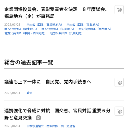
企業団協役員会、表彰受賞者を決定 ８年度総会、
マ
福島地方（企）が事務局
2025/03/24
地方公共団体（北海道地方）
地方公共団体（東北地方）
地方公共団体（関東地方）
地方公共団体（中部地方）
地方公共団体（関西地方）
地方公共団体（中国・四国地方）
地方公共団体（九州地方）
総合の過去記事一覧
議連も上下一体に 自民党、党内手続きへ
マ
2026/06/04
政治
連携強化で脅威に対抗 国交省、官民対話 重要６分
マ
野と意見交換
画像あり
2026/06/04
日本水道協会・関係団体
国土交通省