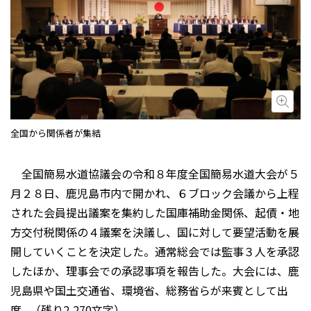
画
全国から関係者が集結
全国簡易水道協議会の令和８年度全国簡易水道大会が５
月２８日、鹿児島市内で開かれ、６ブロック会議から上程
された会員提出議案を集約した国庫補助金関係、起債・地
方交付税関係の４議案を決議し、国に対して要望活動を展
開していくことを決定した。通常総会では監事３人を承認
したほか、理事会での承認事項を報告した。大会には、鹿
児島県や国土交通省、環境省、総務省らが来賓として出
席...（残り2,270文字）