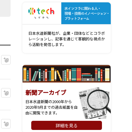
水インフ
日本水道新聞社が、企業・団体などとコラボ
レーションし、記事を通じて客観的な視点か
ら活動を発信します。
マイクリップに追加
新聞アーカイブ
マイクリップに追加
日本水道新聞の2000年から
2020年9月までの過去紙面を自
由に閲覧できます。
マイクリップに追加
詳細を見る