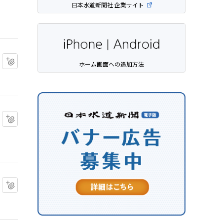
日本水道新聞社 企業サイト
マイクリップに追加
ホーム画面への追加方法
マイクリップに追加
マイクリップに追加