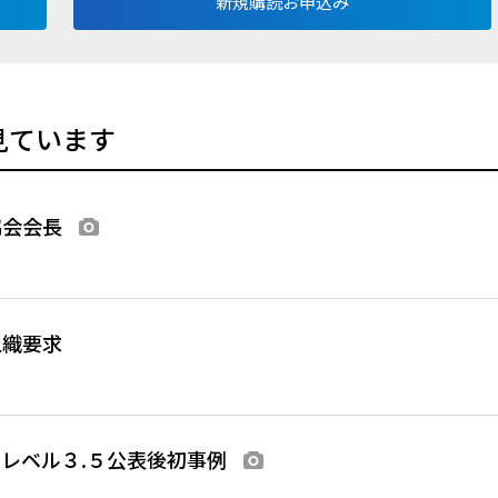
新規購読お申込み
見ています
協会会長
画像あり
組織要求
レベル３.５公表後初事例
画像あり