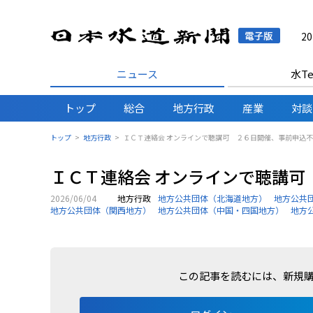
日本水
2
ニュース
水Te
トップ
総合
地方行政
産業
対談
トップ
地方行政
ＩＣＴ連絡会 オンラインで聴講可 ２６日開催、事前申込
ＩＣＴ連絡会 オンラインで聴講
2026/06/04
地方行政
地方公共団体（北海道地方）
地方公共
地方公共団体（関西地方）
地方公共団体（中国・四国地方）
地方
この記事を読むには、新規