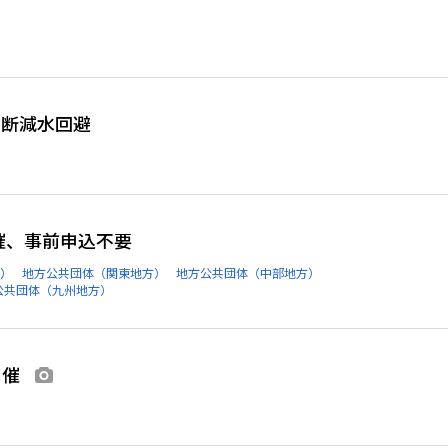
の断減水回避
開催、事前申込不要
）
地方公共団体（関東地方）
地方公共団体（中部地方）
公共団体（九州地方）
開催
画像あり