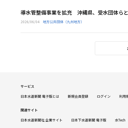
導水管整備事業を拡充 沖縄県、受水団体ら
2026/06/04
地方公共団体（九州地方）
サービス
日本水道新聞 電子版とは
新規会員登録
ログイン
利用
関連サイト
日本水道新聞社 企業サイト
日本下水道新聞 電子版
水Tech