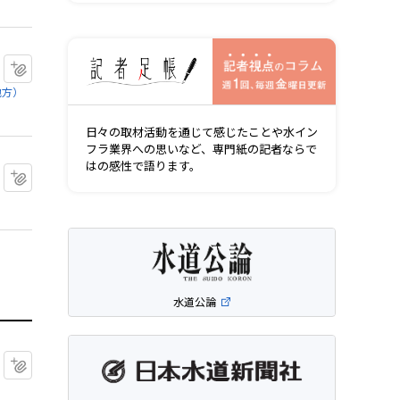
記者視点の
マイクリップに追加
地方）
日々の取材活動を通じて感じたことや水イン
フラ業界への思いなど、専門紙の記者ならで
はの感性で語ります。
マイクリップに追加
水道公論
マイクリップに追加