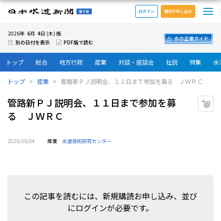
メ
日本水道新聞 電子版
ログイン
購読お申し込み
6
4
2026年
月
日 (木) 版
水の企業ガイド
別の日付を表示
PDF版で読む
トップ
総合
地方行政
産業
対談・座談会
社説
特集
水
トップ
産業
管路新ＰＪ説明会、１１日まで参加を募る ＪＷＲＣ
管路新ＰＪ説明会、１１日まで参加を募
マ
る ＪＷＲＣ
2026/06/04
産業
水道技術研究センター
この記事を読むには、新規購読お申し込み、並び
にログインが必要です。