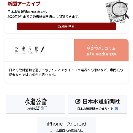
新聞アーカイブ
日本水道新聞の2000年から
2020年9月までの過去紙面を自由に閲覧できます。
詳細を見る
記
日々の取材活動を通じて感じたことや水インフラ業界への思いなど、専門紙の
記者ならではの感性で語ります。
水道公論
日本水道新聞社 企業サイト
ホーム画面への追加方法