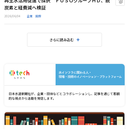
再生水活用促進で採択 ＦＵＳＯグループＨＤ、脱
炭素と経費減へ検証
2026/06/04
企業
国際
さらに読み込む
水
日本水道新聞社が、企業・団体などとコラボレーションし、記事を通じて客観
的な視点から活動を発信します。