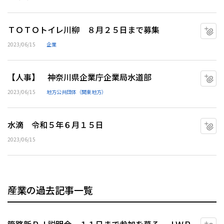
ＴＯＴＯトイレ川柳 ８月２５日まで募集
マ
2023/06/15
企業
【人事】 神奈川県企業庁企業局水道部
マ
2023/06/15
地方公共団体（関東地方）
水滴 令和５年６月１５日
マ
2023/06/15
産業の過去記事一覧
マ