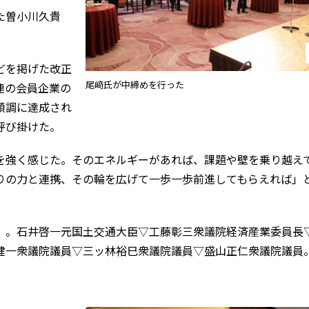
た曽小川久貴
どを掲げた改正
尾﨑氏が中締めを行った
連の会員企業の
順調に達成され
呼び掛けた。
強く感じた。そのエネルギーがあれば、課題や壁を乗り越え
りの力と連携、その輪を広げて一歩一歩前進してもらえれば」
。石井啓一元国土交通大臣▽工藤彰三衆議院経済産業委員長
健一衆議院議員▽三ッ林裕巳衆議院議員▽盛山正仁衆議院議員