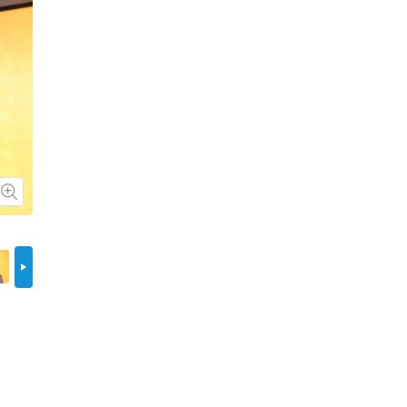
画像を拡大
画像を拡
斉藤元国交大臣
三ッ林議
次へ