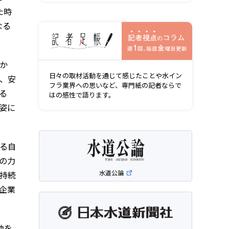
た時
なる
記者視点の
か
日々の取材活動を通じて感じたことや水イン
、安
フラ業界への思いなど、専門紙の記者ならで
る
はの感性で語ります。
姿に
る自
の力
水道公論
持続
企業
動を