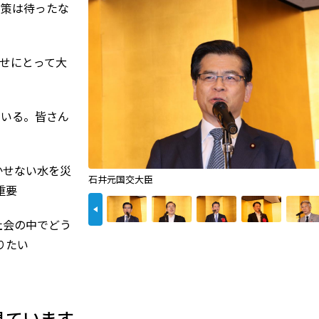
策は待ったな
せにとって大
いる。皆さん
せない水を災
石井元国交大臣
重要
前へ
会の中でどう
りたい
見ています