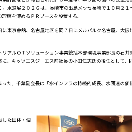
く。水道展２０２６は、長崎市の出島メッセ長崎で１０月２１
の理解を深めるＰＲブースを設置する。
に東京會舘、名古屋地区を同７日にメルパルク名古屋、大阪
リアルＯＴソリューション事業統括本部環境事業部長の石井
事に、キッツエスジーエス前社長の小田仁志氏の後任として、
った。千葉副会長は「水インフラの持続的成長、水団連の価
献した団体・個