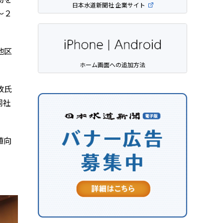
日本水道新聞社 企業サイト
～２
地区
ホーム画面への追加方法
敦氏
同社
値向