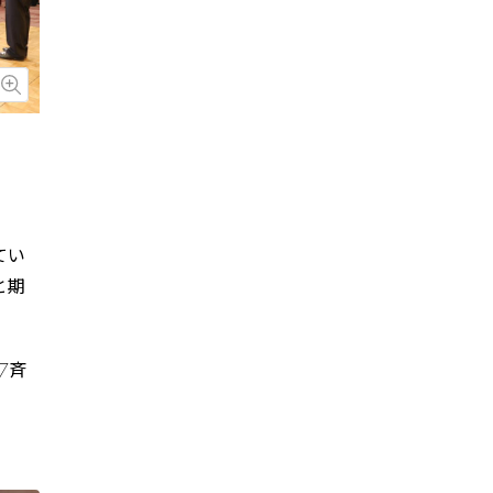
画像を拡大
てい
と期
▽斉
。