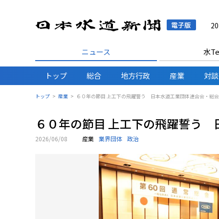
日本水
2
ニュース
水Te
トップ
総合
地方行政
産業
対談
トップ
産業
６０年の節目 上工下の飛躍誓う 日本水道工業団体連合会・総会
６０年の節目 上工下の飛躍誓う 
2026/06/08
産業
業界団体
政治