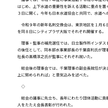
はじめ、上下水道の重要性を訴える活動に重点を置
３日に開く。今年も日本水道協会と共同で、水道へ
令和９年の新年名刺交換会は、東京地区を１月６日
を同８日にシティプラザ大阪でそれぞれ開催する。
理事・監事の補充選任では、日立製作所インダスト
の後任として、同本部水事業部長の千葉直利氏が理
社長の髙橋淳之氏が監事にそれぞれ就いた。
総会後の理事会では、千葉理事の副会長就任が決ま
上に努められれば」と意気込みを述べた。
◇
総会の議事に先立ち、長年にわたり団体活動に貢
人をたたえ会長表彰が行われた。