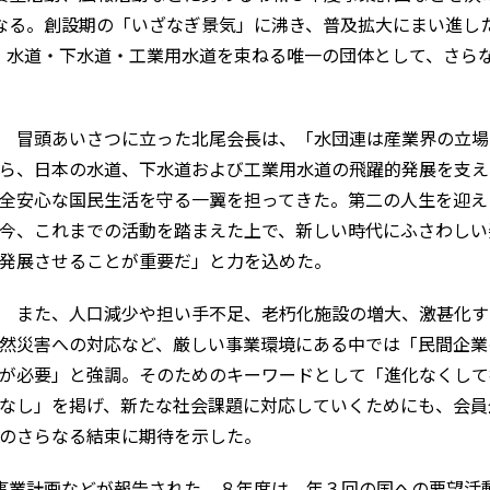
なる。創設期の「いざなぎ景気」に沸き、普及拡大にまい進し
、水道・下水道・工業用水道を束ねる唯一の団体として、さら
冒頭あいさつに立った北尾会長は、「水団連は産業界の立場
ら、日本の水道、下水道および工業用水道の飛躍的発展を支え
全安心な国民生活を守る一翼を担ってきた。第二の人生を迎え
今、これまでの活動を踏まえた上で、新しい時代にふさわしい
発展させることが重要だ」と力を込めた。
また、人口減少や担い手不足、老朽化施設の増大、激甚化す
然災害への対応など、厳しい事業環境にある中では「民間企業
像を拡大
が必要」と強調。そのためのキーワードとして「進化なくして
なし」を掲げ、新たな社会課題に対応していくためにも、会員
のさらなる結束に期待を示した。
業計画などが報告された。８年度は、年３回の国への要望活