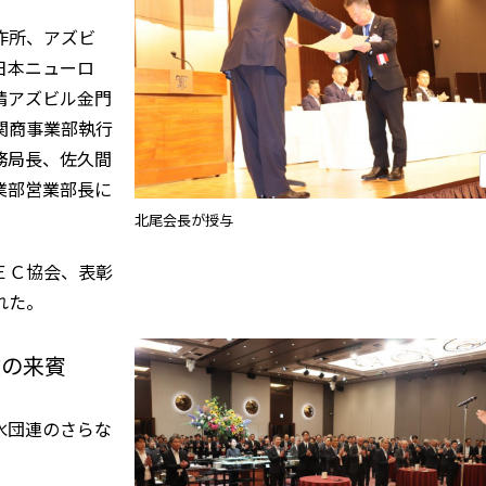
作所、アズビ
日本ニューロ
晴アズビル金門
関商事業部執行
務局長、佐久間
業部営業部長に
北尾会長が授与
ＥＣ協会、表彰
れた。
数の来賓
水団連のさらな