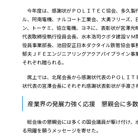
今年度は、感謝状がＰＯＬＩＴＥＣ協会、多久製
ル、阿南電機、ナルコート工業会、大勇フリーズ、
ン、トーケミ、協立電機、ヨネに、表彰状が宮澤光
代表取締役執行役員会長、水本浩司クボタ建設ＶＭ
役員事業部長、池田安正日本ダクタイル鉄管協会事
郁夫ＪＦＥエンジニアリングアクアパイプライン事
それぞれ贈られる。
席上では、北尾会長から感謝状代表のＰＯＬＩＴ
状代表の宮澤会長にそれぞれ感謝状表彰状が手渡さ
産業界の発展力強く応援 懇親会に多
総会後の懇親会には多くの国会議員が駆け付け、
る飛躍を願うメッセージを寄せた。