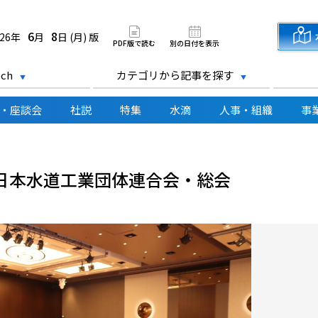
道新聞 電子版
6
8
026年
月
日 (月) 版
PDF版で読む
別の日付を表示
ch
カテゴリから記事を探す
・座談会
社説
特集
水滴
人事・組織
事
日本水道工業団体連合会・総会