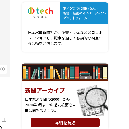
水インフ
日本水道新聞社が、企業・団体などとコラボ
レーションし、記事を通じて客観的な視点か
ら活動を発信します。
画像を拡大
新聞アーカイブ
日本水道新聞の2000年から
2020年9月までの過去紙面を自
由に閲覧できます。
・工
詳細を見る
め