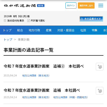
メ
日本水道新聞 電子版
ログイン
購読お申し込み
8
3
2026年
月
日 (月) 版
水の企業ガイド
別の日付を表示
PDF版で読む
トップ
総合
地方行政
産業
対談・座談会
社説
特集
水
トップ
事業計画
事業計画の過去記事一覧
令和７年度水道事業計画案 追補② 本社調べ
マ
2025/04/24
地方公共団体（東北地方）
令和７年度水道事業計画案 追補 本社調べ
マ
2025/04/14
地方公共団体（東北地方）
地方公共団体（中国・四国地方）