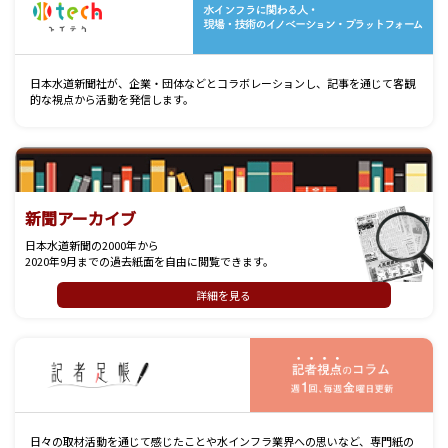
日本水道新聞社が、企業・団体などとコラボレーションし、記事を通じて客観
的な視点から活動を発信します。
新聞アーカイブ
日本水道新聞の2000年から
2020年9月までの過去紙面を自由に閲覧できます。
詳細を見る
記
日々の取材活動を通じて感じたことや水インフラ業界への思いなど、専門紙の