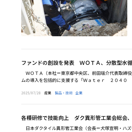
ファンドの創設を発表 ＷＯＴＡ、分散型水
ＷＯＴＡ（本社＝東京都中央区、前田瑶介代表取締役
ムの導入を包括的に支援する「Ｗａｔｅｒ ２０４０ Ｆ
2025/07/28
産業
製品・技術
企業
各種研修で技能向上 ダク異形管工業会総会
日本ダクタイル異形管工業会（会長＝犬塚宣明・ハズ