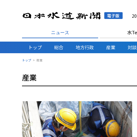
日本水
2
ニュース
水Te
トップ
総合
地方行政
産業
対談
トップ
産業
産業