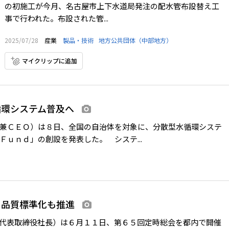
の初施工が今月、名古屋市上下水道局発注の配水管布設替え工
事で行われた。布設された管...
2025/07/28
産業
製品・技術
地方公共団体（中部地方）
マイクリップに追加
循環システム普及へ
画像あり
兼ＣＥＯ）は８日、全国の自治体を対象に、分散型水循環システ
ｕｎｄ」の創設を発表した。 システ...
、品質標準化も推進
画像あり
代表取締役社長）は６月１１日、第６５回定時総会を都内で開催