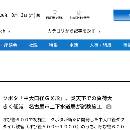
道新聞 電子版
8
3
026年
月
日 (月) 版
PDF版で読む
別の日付を表示
ch
カテゴリから記事を探す
・座談会
社説
特集
水滴
人事・組織
事
クボタ「中大口径ＧＸ形」、炎天下での負荷大
きく低減 名古屋市上下水道局が試験施工
画像あり
呼び径６００で初施工 クボタが新たに開発した中大口径ダク
タイル鉄管（呼び径５００～１０００）のうち、呼び径６００