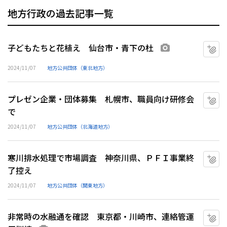
地方行政の過去記事一覧
子どもたちと花植え 仙台市・青下の杜
マ
画像あり
2024/11/07
地方公共団体（東北地方）
プレゼン企業・団体募集 札幌市、職員向け研修会
マ
で
2024/11/07
地方公共団体（北海道地方）
寒川排水処理で市場調査 神奈川県、ＰＦＩ事業終
マ
了控え
2024/11/07
地方公共団体（関東地方）
非常時の水融通を確認 東京都・川崎市、連絡管運
マ