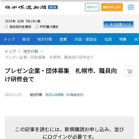
メ
日本水道新聞 電子版
ログイン
購読お申し込み
11
7
2024年
月
日 (木) 版
水の企業ガイド
別の日付を表示
PDF版で読む
トップ
総合
地方行政
産業
対談・座談会
社説
特集
水
トップ
地方行政
プレゼン企業・団体募集 札幌市、職員向け研修会で
プレゼン企業・団体募集 札幌市、職員向
マ
け研修会で
2024/11/07
地方行政
地方公共団体（北海道地方）
この記事を読むには、新規購読お申し込み、並び
にログインが必要です。