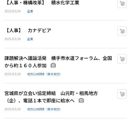
【人事・機構改革】 積水化学工業
マ
2025/03/24
企業
【人事】 カナデビア
マ
2025/03/24
企業
課題解決へ議論活発 横手市水道フォーラム、全国
マ
から約１６０人参加
画像あり
2025/03/24
地方公共団体（東北地方）
宮城県が立会い協定締結 山元町・相馬地方
マ
（企）、電話１本で即座に給水へ
画像あり
2025/03/24
地方公共団体（東北地方）