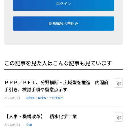
ログイン
新規購読お申込み
この記事を見た人はこんな記事も見ています
ＰＰＰ／ＰＦＩ、分野横断・広域型を推進 内閣府
マ
手引き、検討手順や留意点示す
2025/03/24
総務省・環境省・その他省庁
【人事・機構改革】 積水化学工業
マ
2025/03/24
企業