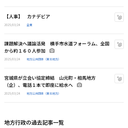
【人事】 カナデビア
マ
2025/03/24
企業
課題解決へ議論活発 横手市水道フォーラム、全国
マ
から約１６０人参加
画像あり
2025/03/24
地方公共団体（東北地方）
宮城県が立会い協定締結 山元町・相馬地方
マ
（企）、電話１本で即座に給水へ
画像あり
2025/03/24
地方公共団体（東北地方）
地方行政の過去記事一覧