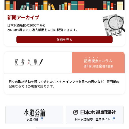
新聞アーカイブ
日本水道新聞の2000年から
2020年9月までの過去紙面を自由に閲覧できます。
詳細を見る
記
日々の取材活動を通じて感じたことや水インフラ業界への思いなど、専門紙の
記者ならではの感性で語ります。
水道公論
日本水道新聞社 企業サイト