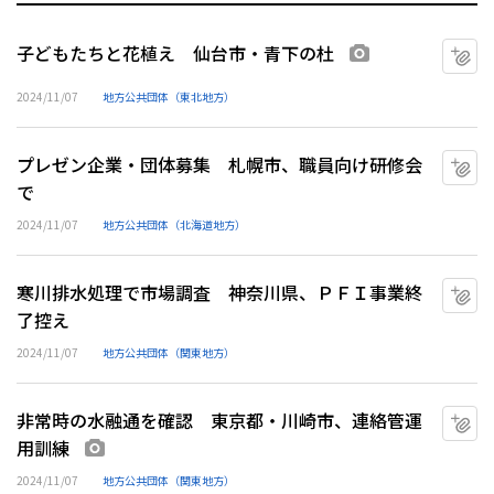
子どもたちと花植え 仙台市・青下の杜
マ
画像あり
2024/11/07
地方公共団体（東北地方）
プレゼン企業・団体募集 札幌市、職員向け研修会
マ
で
2024/11/07
地方公共団体（北海道地方）
寒川排水処理で市場調査 神奈川県、ＰＦＩ事業終
マ
了控え
2024/11/07
地方公共団体（関東地方）
非常時の水融通を確認 東京都・川崎市、連絡管運
マ
用訓練
画像あり
2024/11/07
地方公共団体（関東地方）