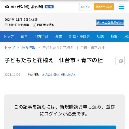
メ
日本水道新聞 電子版
ログイン
購読お申し込み
11
7
2024年
月
日 (木) 版
水の企業ガイド
別の日付を表示
PDF版で読む
トップ
総合
地方行政
産業
対談・座談会
社説
特集
水
トップ
地方行政
子どもたちと花植え 仙台市・青下の杜
子どもたちと花植え 仙台市・青下の杜
マ
2024/11/07
地方行政
地方公共団体（東北地方）
この記事を読むには、新規購読お申し込み、並び
にログインが必要です。