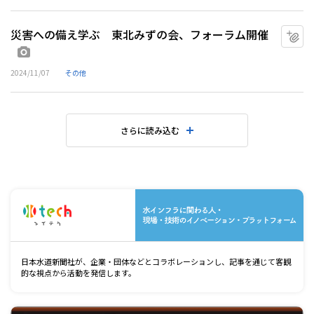
災害への備え学ぶ 東北みずの会、フォーラム開催
マ
画像あり
2024/11/07
その他
さらに読み込む
水
日本水道新聞社が、企業・団体などとコラボレーションし、記事を通じて客観
的な視点から活動を発信します。