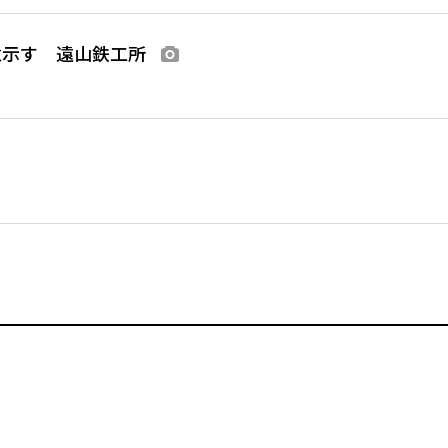
意示す 遠山鉄工所
画像あり