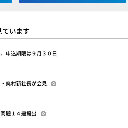
見ています
金、申込期限は９月３０日
ン・奥村新社長が会見
画像あり
員問題１４題提出
画像あり