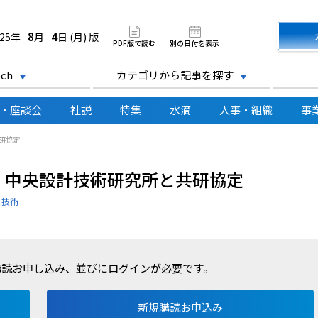
道新聞 電子版
8
4
025年
月
日 (月) 版
PDF版で読む
別の日付を表示
ch
カテゴリから記事を探す
・座談会
社説
特集
水滴
人事・組織
事
研協定
、中央設計技術研究所と共研協定
・技術
購読お申し込み、並びにログインが必要です。
新規購読お申込み