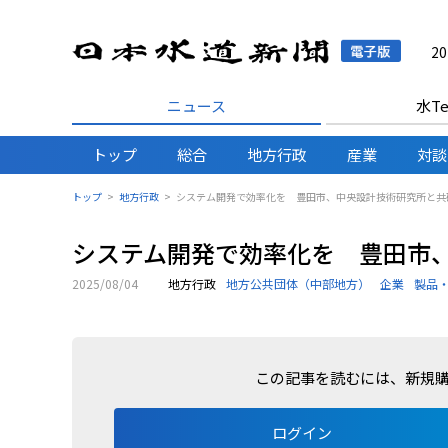
日本水
2
ニュース
水Te
トップ
総合
地方行政
産業
対談
トップ
地方行政
システム開発で効率化を 豊田市、中央設計技術研究所と共
システム開発で効率化を 豊田市
2025/08/04
地方行政
地方公共団体（中部地方）
企業
製品
この記事を読むには、新規
ログイン