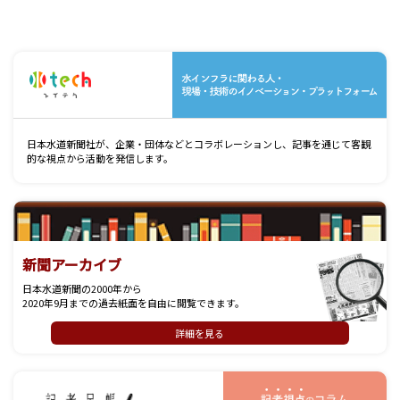
水
日本水道新聞社が、企業・団体などとコラボレーションし、記事を通じて客観
的な視点から活動を発信します。
新聞アーカイブ
日本水道新聞の2000年から
2020年9月までの過去紙面を自由に閲覧できます。
詳細を見る
記