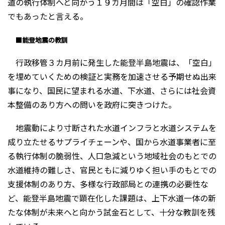
道の執行体制へと向かう１９カ月間は「空白」の確認作業
でもあったと言える。
■能登地震の教訓
行政移管３カ月前に発生した能登半島地震は、「空白」
を埋めていくための検証と実務を加速させる予期せぬ出来
事になり、国民に望まれる水道、下水道、さらには社会資
本整備のあり方への問いを政府に突きつけた。
地震動により寸断された水道インフラと水道システムを
成り立たせるサプライチェーンや、国から水道事業者に至
る執行体制の脆弱性、人口急減という地域社会のもとでの
水道維持の難しさ、官民ともに減りゆく担い手のもとでの
支援体制のあり方、多様な行政部局との連携の必要性な
ど、能登半島地震で顕在化した課題は、上下水道一体の新
たな体制が未来へと向かう試金石として、十分な教訓を残