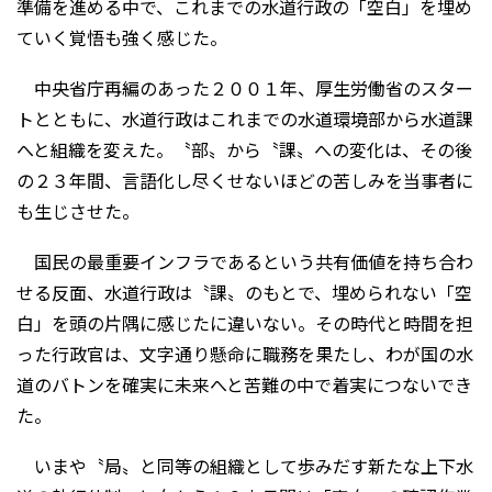
準備を進める中で、これまでの水道行政の「空白」を埋め
ていく覚悟も強く感じた。
中央省庁再編のあった２００１年、厚生労働省のスター
トとともに、水道行政はこれまでの水道環境部から水道課
へと組織を変えた。〝部〟から〝課〟への変化は、その後
の２３年間、言語化し尽くせないほどの苦しみを当事者に
も生じさせた。
国民の最重要インフラであるという共有価値を持ち合わ
せる反面、水道行政は〝課〟のもとで、埋められない「空
白」を頭の片隅に感じたに違いない。その時代と時間を担
った行政官は、文字通り懸命に職務を果たし、わが国の水
道のバトンを確実に未来へと苦難の中で着実につないでき
た。
いまや〝局〟と同等の組織として歩みだす新たな上下水