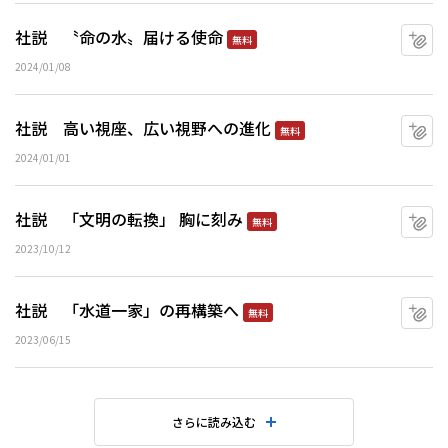
社説 〝命の水〟届ける使命
マ
無料
2024/01/08
社説 高い視座、広い視野への進化
マ
無料
2024/01/01
社説 「文明の転換」 胸に刻み
マ
無料
2023/10/12
社説 「水道一家」の再構築へ
マ
無料
2023/06/15
さらに読み込む