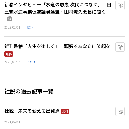
新春インタビュー「水道の恩恵 次代につなぐ」 自
マ
民党水道事業促進議員連盟・田村憲久会長に聞く
画像あり
2022/01/01
政治
新刊書籍「人生を楽しく」 頑張るあなたに笑顔を
マ
無料
2021/01/14
その他
社説の過去記事一覧
社説 未来を変える出発点
マ
無料
2024/04/01