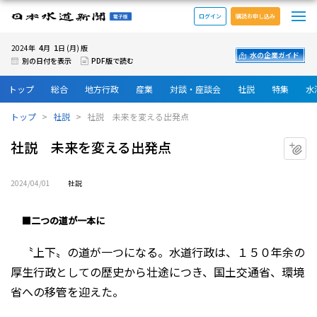
メ
日本水道新聞 電子版
ログイン
購読お申し込み
4
1
2024年
月
日 (月) 版
水の企業ガイド
別の日付を表示
PDF版で読む
トップ
総合
地方行政
産業
対談・座談会
社説
特集
水
トップ
社説
社説 未来を変える出発点
社説 未来を変える出発点
マ
2024/04/01
社説
■二つの道が一本に
〝上下〟の道が一つになる。水道行政は、１５０年余の
厚生行政としての歴史から壮途につき、国土交通省、環境
省への移管を迎えた。