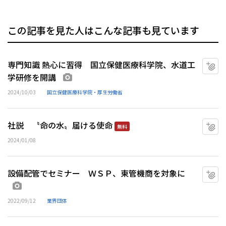
この記事を見た人はこんな記事も見ています
専門知識 熱心に習得 国立保健医療科学院、水道工
マ
学研修を開講
画像あり
2024/10/03
国立保健医療科学院・厚生労働省
社説 〝命の水〟届ける使命
マ
無料
2024/01/08
設備配管でセミナー ＷＳＰ、東管機商を対象に
マ
画像あり
2022/09/12
業界団体